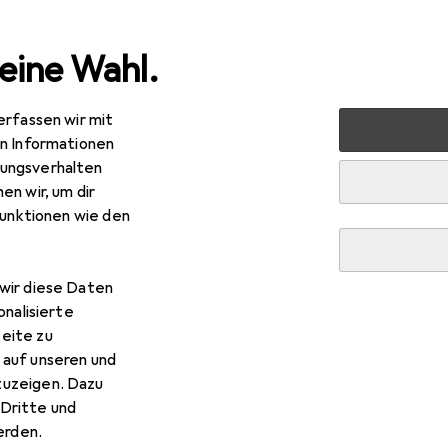
eine Wahl.
erfassen wir mit
e
Alles in Mode
Schuhe
Boots + Stiefel
Geox Sti
en Informationen
ungsverhalten
en wir, um dir
funktionen wie den
wir diese Daten
onalisierte
eite zu
 auf unseren und
zuzeigen. Dazu
Dritte und
rden.