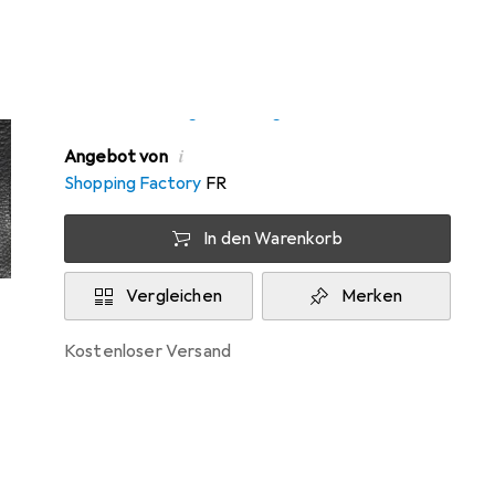
Zwischen Do, 13.8. und Fr, 14.8. geliefert
Nur 4 Stück an Lager beim Drittanbieter
Lieferort angeben für genaue Lieferzeit
i
Angebot von
Shopping Factory
FR
In den Warenkorb
Vergleichen
Merken
kostenloser Versand