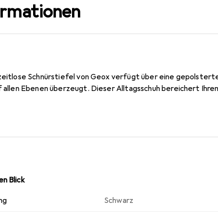
ormationen
 zeitlose Schnürstiefel von Geox verfügt über eine gepolstert
uf allen Ebenen überzeugt. Dieser Alltagsschuh bereichert Ihre
n Blick
ng
Schwarz