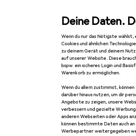
Suche
Deine Daten. D
Wenn du nur das Nötigste wählst, 
Navigation nach Kategorien
Gesamtsortiment
Mod
Gesamtsortiment
Cookies und ähnlichen Technologi
zu deinem Gerät und deinem Nutz
Mode
auf unserer Website. Diese brauch
bspw. ein sicheres Login und Basis
Alles in Mode
Warenkorb zu ermöglichen.
Schuhe
Wenn du allem zustimmst, können 
Ballerinas
darüber hinaus nutzen, um dir pers
Angebote zu zeigen, unsere Webs
Boots + Stiefel
verbessern und gezielte Werbung
anderen Webseiten oder Apps an
Espadrilles
können bestimmte Daten auch an 
Flip-Flops
Werbepartner weitergegeben we