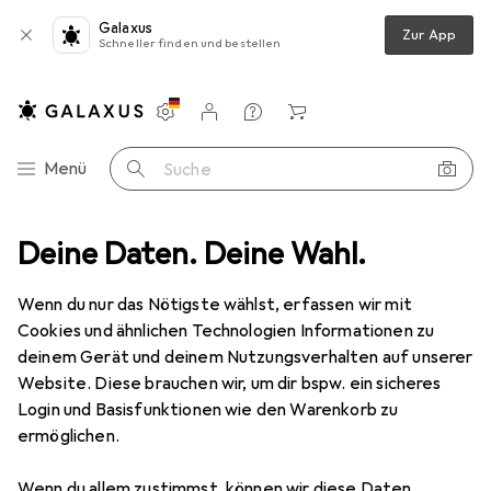
Galaxus
Zur App
Schneller finden und bestellen
Einstellungen
Kundenkonto
Vergleichslisten
Merklisten
Warenkorb
Navigation nach Kategorien
Menü
Suche
ode
Deine Daten. Deine Wahl.
Uhren + Schmuck
Schmuck
Ring
Guess Starfish Ring
Wenn du nur das Nötigste wählst, erfassen wir mit
Cookies und ähnlichen Technologien Informationen zu
1 Bild
deinem Gerät und deinem Nutzungsverhalten auf unserer
EUR
59,90
Website. Diese brauchen wir, um dir bspw. ein sicheres
Guess
Starfish Ring
Login und Basisfunktionen wie den Warenkorb zu
ermöglichen.
52
Wenn du allem zustimmst, können wir diese Daten
Preis in EUR inkl. MwSt.