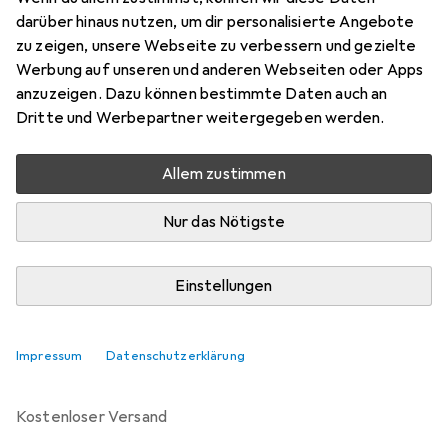
darüber hinaus nutzen, um dir personalisierte Angebote
zu zeigen, unsere Webseite zu verbessern und gezielte
Marke
Bewertungen
Werbung auf unseren und anderen Webseiten oder Apps
Mehr von Guess
anzuzeigen. Dazu können bestimmte Daten auch an
Dritte und Werbepartner weitergegeben werden.
Zwischen Di, 25.8. und Sa, 29.8. geliefert
5 Stück an Lager beim Lieferanten
Allem zustimmen
Benachrichtigen, wenn schneller verfügbar
Nur das Nötigste
Lieferort angeben für genaue Lieferzeit
Einstellungen
In den Warenkorb
Impressum
Datenschutzerklärung
Vergleichen
Merken
kostenloser Versand