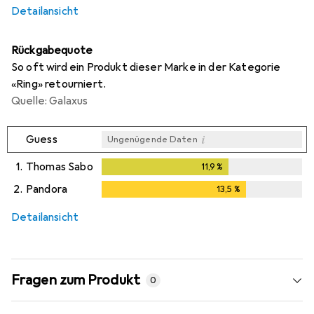
Detailansicht
Rückgabequote
So oft wird ein Produkt dieser Marke in der Kategorie
«Ring» retourniert.
Quelle: Galaxus
i
Guess
Ungenügende Daten
1.
Thomas Sabo
11,9
%
11,9
%
2.
Pandora
13,5
%
13,5
%
Detailansicht
Fragen zum Produkt
0