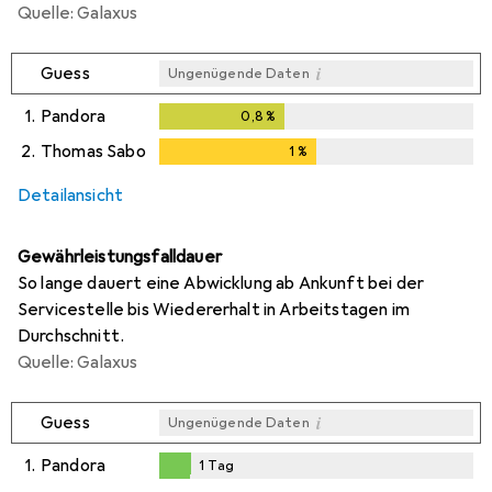
Quelle: Galaxus
i
Guess
Ungenügende Daten
1.
Pandora
0,8
%
0,8
%
2.
Thomas Sabo
1
%
1
%
Detailansicht
Gewährleistungsfalldauer
So lange dauert eine Abwicklung ab Ankunft bei der
Servicestelle bis Wiedererhalt in Arbeitstagen im
Durchschnitt.
Quelle: Galaxus
i
Guess
Ungenügende Daten
1.
Pandora
1
Tag
i
Ungenügende Daten
1
Tag