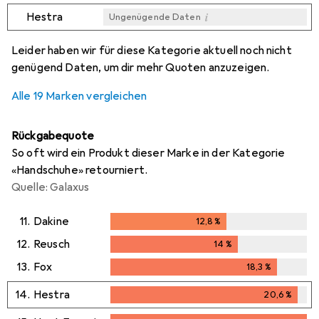
i
Hestra
Ungenügende Daten
i
i
i
i
Ungenügende Daten
Ungenügende Daten
Ungenügende Daten
Ungenügende Daten
Leider haben wir für diese Kategorie aktuell noch nicht
genügend Daten, um dir mehr Quoten anzuzeigen.
Alle 19 Marken vergleichen
Rückgabequote
So oft wird ein Produkt dieser Marke in der Kategorie
«Handschuhe» retourniert.
Quelle: Galaxus
11.
Dakine
12,8
%
12,8
%
12.
Reusch
14
%
14
%
13.
Fox
18,3
%
18,3
%
14.
Hestra
20,6
%
20,6
%