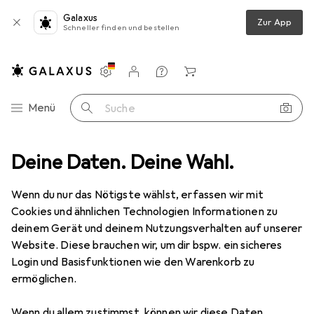
Galaxus
Zur App
Schneller finden und bestellen
Einstellungen
Kundenkonto
Vergleichslisten
Merklisten
Warenkorb
Navigation nach Kategorien
Menü
Suche
es in Mode
Deine Daten. Deine Wahl.
Accessoires
Handschuhe
Hestra Woll Terry Mitt
Wenn du nur das Nötigste wählst, erfassen wir mit
Cookies und ähnlichen Technologien Informationen zu
6 Bilder
deinem Gerät und deinem Nutzungsverhalten auf unserer
Hestra
Woll Terry Mitt
Website. Diese brauchen wir, um dir bspw. ein sicheres
Login und Basisfunktionen wie den Warenkorb zu
5
ermöglichen.
Marke
Bewertungen
Wenn du allem zustimmst, können wir diese Daten