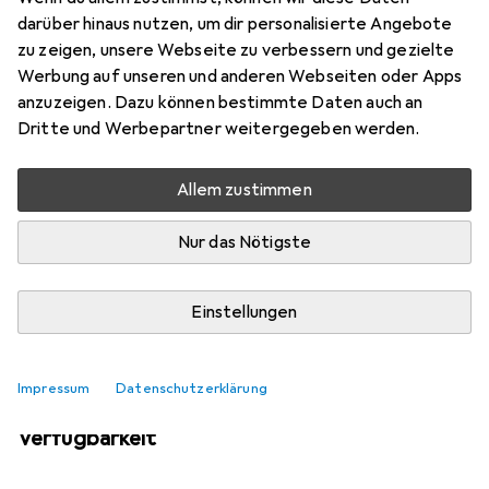
Mehr von Hestra
darüber hinaus nutzen, um dir personalisierte Angebote
zu zeigen, unsere Webseite zu verbessern und gezielte
Werbung auf unseren und anderen Webseiten oder Apps
Aktuell nicht lieferbar
anzuzeigen. Dazu können bestimmte Daten auch an
Dritte und Werbepartner weitergegeben werden.
Benachrichtigen, wenn lieferbar
Allem zustimmen
Vergleichen
Merken
Nur das Nötigste
i
Kostenloser Versand ab 30,–
Einstellungen
Impressum
Datenschutzerklärung
Ähnliche Produkte mit besserer
Verfügbarkeit