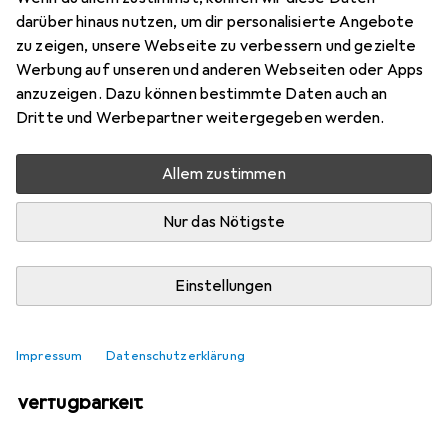
Mehr von Lee
6
darüber hinaus nutzen, um dir personalisierte Angebote
zu zeigen, unsere Webseite zu verbessern und gezielte
Werbung auf unseren und anderen Webseiten oder Apps
Aktuell nicht lieferbar
anzuzeigen. Dazu können bestimmte Daten auch an
Dritte und Werbepartner weitergegeben werden.
Benachrichtigen, wenn lieferbar
Allem zustimmen
Vergleichen
Merken
Nur das Nötigste
i
Kostenloser Versand ab 30,–
Einstellungen
Impressum
Datenschutzerklärung
Ähnliche Produkte mit besserer
Verfügbarkeit