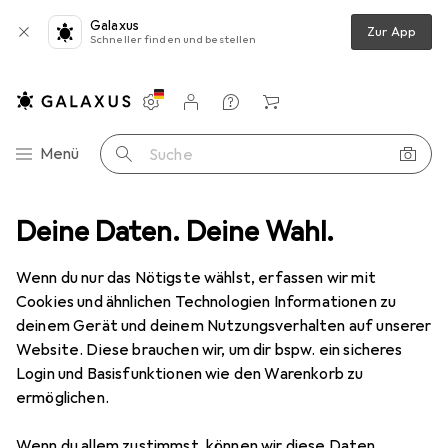
Galaxus
Zur App
Schneller finden und bestellen
Einstellungen
Kundenkonto
Vergleichslisten
Merklisten
Warenkorb
Navigation nach Kategorien
Menü
Suche
ent
Deine Daten. Deine Wahl.
Mode
Alles in Mode
Bekleidung
Jeans
Lee Luke
Wenn du nur das Nötigste wählst, erfassen wir mit
Cookies und ähnlichen Technologien Informationen zu
17 Bilder
deinem Gerät und deinem Nutzungsverhalten auf unserer
Lee
Luke
Website. Diese brauchen wir, um dir bspw. ein sicheres
Login und Basisfunktionen wie den Warenkorb zu
32
ermöglichen.
Marke
Bewertungen
Wenn du allem zustimmst, können wir diese Daten