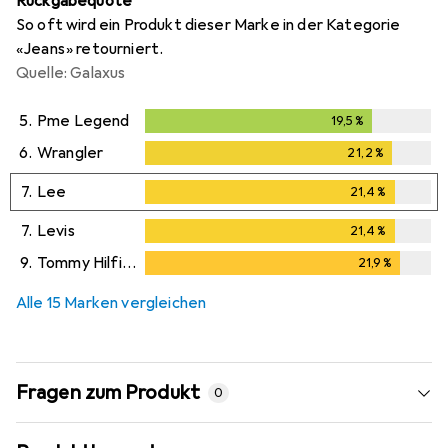
Rückgabequote
So oft wird ein Produkt dieser Marke in der Kategorie
«Jeans» retourniert.
Quelle: Galaxus
5.
Pme Legend
19,5
%
19,5
%
6.
Wrangler
21,2
%
21,2
%
7.
Lee
21,4
%
21,4
%
7.
Levis
21,4
%
21,4
%
9.
Tommy Hilfiger
21,9
%
21,9
%
Alle 15 Marken vergleichen
Fragen zum Produkt
0