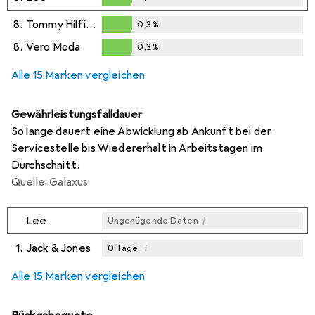
0,3
%
8.
Tommy Hilfiger
0,3
%
0,3
%
8.
Vero Moda
0,3
%
0,3
%
Alle 15 Marken vergleichen
Gewährleistungsfalldauer
So lange dauert eine Abwicklung ab Ankunft bei der
Servicestelle bis Wiedererhalt in Arbeitstagen im
Durchschnitt.
Quelle: Galaxus
i
Lee
Ungenügende Daten
1.
Jack & Jones
i
0
Tage
i
i
i
Ungenügende Daten
Ungenügende Daten
Ungenügende Daten
Alle 15 Marken vergleichen