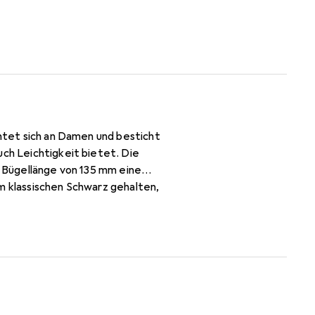
chtet sich an Damen und besticht
uch Leichtigkeit bietet. Die
e Bügellänge von 135 mm eine
m klassischen Schwarz gehalten,
it einer Glashöhe von 49 mm und
eg hat eine Breite von 16 mm,
t nur ein modisches Accessoire,
h bei besonderen Anlässen