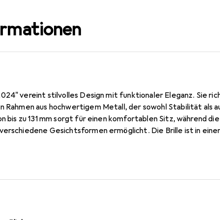
ormationen
24" vereint stilvolles Design mit funktionaler Eleganz. Sie ri
n Rahmen aus hochwertigem Metall, der sowohl Stabilität als a
on bis zu 131 mm sorgt für einen komfortablen Sitz, während di
verschiedene Gesichtsformen ermöglicht. Die Brille ist in eine
ch in der Glasfarbe, was ihr eine zeitlose Ästhetik verleiht. M
 mm bietet sie ausreichend Sichtfeld und Schutz. Der Brillenst
g und zum Tragekomfort beiträgt. Diese Sonnenbrille ist nich
scher Begleiter für sonnige Tage, der sowohl im Alltag als auc