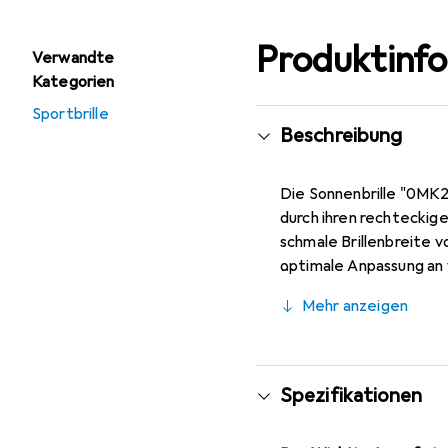
Produktinf
Verwandte
Kategorien
Sportbrille
Beschreibung
Die Sonnenbrille "0MK20
durch ihren rechteckige
schmale Brillenbreite v
optimale Anpassung an 
sowohl im Rahmen als au
Mehr anzeigen
einer Glasbreite von 57
was zur Gesamtanpassun
sondern auch ein prakti
getragen werden kann.
Spezifikationen