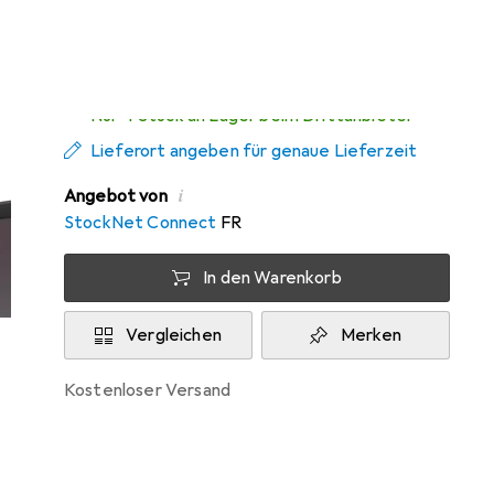
Zwischen Do, 13.8. und Fr, 14.8. geliefert
Nur 4 Stück an Lager beim Drittanbieter
Lieferort angeben für genaue Lieferzeit
i
Angebot von
StockNet Connect
FR
In den Warenkorb
Vergleichen
Merken
kostenloser Versand