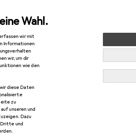
eine Wahl.
erfassen wir mit
e
Alles in Mode
Accessoires
Sonnenbrille
Michael
en Informationen
ungsverhalten
en wir, um dir
funktionen wie den
wir diese Daten
onalisierte
eite zu
 auf unseren und
zuzeigen. Dazu
Dritte und
rden.