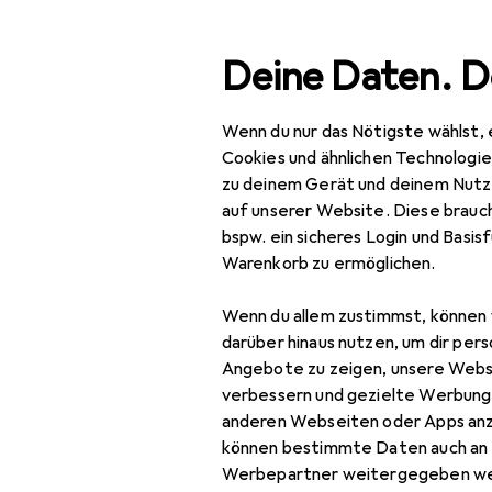
Suche
Deine Daten. D
Wenn du nur das Nötigste wählst, 
Navigation nach Kategorien
Gesamtsortiment
Mod
Gesamtsortiment
Cookies und ähnlichen Technologi
zu deinem Gerät und deinem Nutz
Mode
auf unserer Website. Diese brauch
bspw. ein sicheres Login und Basis
Alles in Mode
Warenkorb zu ermöglichen.
Accessoires
Wenn du allem zustimmst, können 
Gürtel
darüber hinaus nutzen, um dir pers
Angebote zu zeigen, unsere Webs
Handschuhe
verbessern und gezielte Werbung
anderen Webseiten oder Apps an
Hüte + Caps
können bestimmte Daten auch an 
Krawatte + Fliege
Werbepartner weitergegeben we