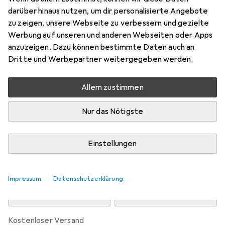
Preis in EUR inkl. MwSt.
darüber hinaus nutzen, um dir personalisierte Angebote
zu zeigen, unsere Webseite zu verbessern und gezielte
Marke
Bewertungen
Werbung auf unseren und anderen Webseiten oder Apps
Mehr von Nike
anzuzeigen. Dazu können bestimmte Daten auch an
Dritte und Werbepartner weitergegeben werden.
Zwischen Do, 13.8. und Mo, 17.8. geliefert
Allem zustimmen
Nur 2 Stück an Lager beim Drittanbieter
Lieferort angeben für genaue Lieferzeit
Nur das Nötigste
i
Angebot von
StockNet Connect
FR
Einstellungen
In den Warenkorb
Impressum
Datenschutzerklärung
Vergleichen
Merken
kostenloser Versand