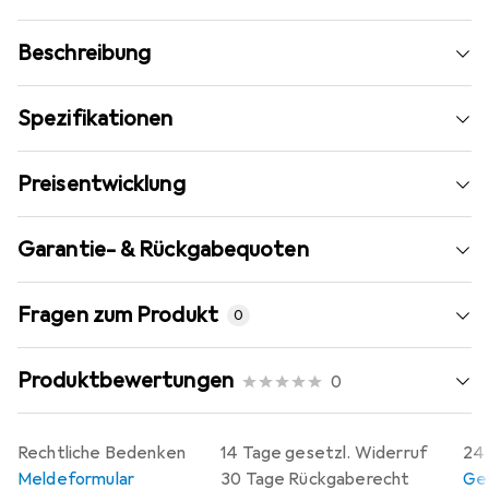
Beschreibung
Spezifikationen
Preisentwicklung
Garantie- & Rückgabequoten
Fragen zum Produkt
0
Produktbewertungen
0
Rechtliche Bedenken
14 Tage gesetzl. Widerruf
24 
Meldeformular
30 Tage Rückgaberecht
Gew