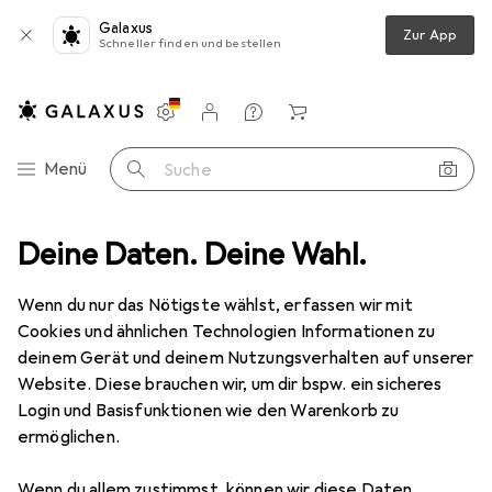
Galaxus
Zur App
Schneller finden und bestellen
Einstellungen
Kundenkonto
Vergleichslisten
Merklisten
Warenkorb
Navigation nach Kategorien
Menü
Suche
de
Deine Daten. Deine Wahl.
Alles in Mode
Schuhe
Sneakers
Nike Air Max 97 (GS)
Wenn du nur das Nötigste wählst, erfassen wir mit
Cookies und ähnlichen Technologien Informationen zu
8 Bilder
deinem Gerät und deinem Nutzungsverhalten auf unserer
Website. Diese brauchen wir, um dir bspw. ein sicheres
EUR
206,24
Login und Basisfunktionen wie den Warenkorb zu
Nike
Air Max 97 (GS)
ermöglichen.
37.5
Wenn du allem zustimmst, können wir diese Daten