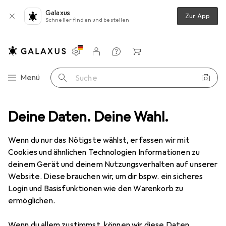
Galaxus
Zur App
Schneller finden und bestellen
Einstellungen
Kundenkonto
Vergleichslisten
Merklisten
Warenkorb
Navigation nach Kategorien
Menü
Suche
ode
Deine Daten. Deine Wahl.
Alles in Mode
Schuhe
Sneakers
Nike Air Max LTD 3
Wenn du nur das Nötigste wählst, erfassen wir mit
Cookies und ähnlichen Technologien Informationen zu
17 Bilder
deinem Gerät und deinem Nutzungsverhalten auf unserer
Nike
Air Max LTD 3
Website. Diese brauchen wir, um dir bspw. ein sicheres
Login und Basisfunktionen wie den Warenkorb zu
41
ermöglichen.
Marke
Bewertungen
Wenn du allem zustimmst, können wir diese Daten