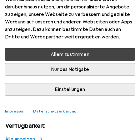
Mehr von Nike
18
darüber hinaus nutzen, um dir personalisierte Angebote
zu zeigen, unsere Webseite zu verbessern und gezielte
Werbung auf unseren und anderen Webseiten oder Apps
Aktuell nicht lieferbar
anzuzeigen. Dazu können bestimmte Daten auch an
Dritte und Werbepartner weitergegeben werden.
Benachrichtigen, wenn lieferbar
Allem zustimmen
Vergleichen
Merken
Nur das Nötigste
i
Kostenloser Versand ab 30,–
Einstellungen
Impressum
Datenschutzerklärung
Ähnliche Produkte mit besserer
Verfügbarkeit
Alle anzeigen