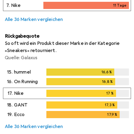
7.
Nike
11
Tage
11
Tage
Alle 36 Marken vergleichen
Rückgabequote
So oft wird ein Produkt dieser Marke in der Kategorie
«Sneakers» retourniert.
Quelle: Galaxus
15.
hummel
16,6
%
16,6
%
16.
On Running
16,8
%
16,8
%
17.
Nike
17
%
17
%
18.
GANT
17,3
%
17,3
%
19.
Ecco
17,9
%
17,9
%
Alle 36 Marken vergleichen