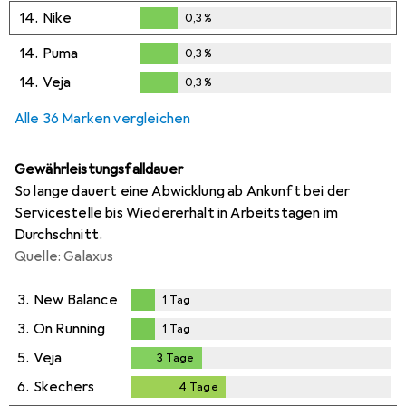
0,3
%
14.
Nike
0,3
%
0,3
%
14.
Puma
0,3
%
0,3
%
14.
Veja
0,3
%
0,3
%
Alle 36 Marken vergleichen
Gewährleistungsfalldauer
So lange dauert eine Abwicklung ab Ankunft bei der
Servicestelle bis Wiedererhalt in Arbeitstagen im
Durchschnitt.
Quelle: Galaxus
3.
New Balance
1
Tag
1
Tag
3.
On Running
1
Tag
1
Tag
5.
Veja
3
Tage
3
Tage
6.
Skechers
4
Tage
4
Tage