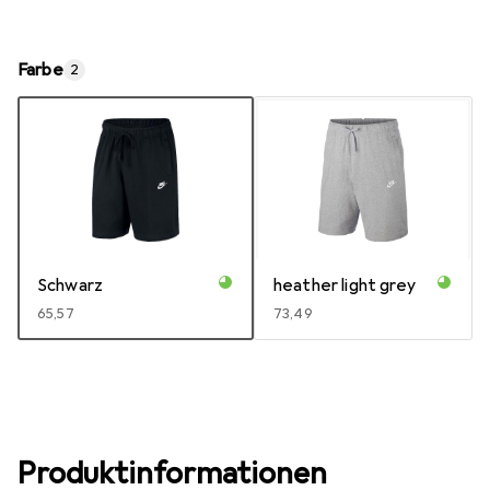
Farbe
2
Schwarz
heather light grey
EUR
65,57
EUR
73,49
Produktinformationen