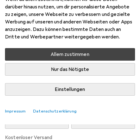
Preis in EUR inkl. MwSt.
darüber hinaus nutzen, um dir personalisierte Angebote
zu zeigen, unsere Webseite zu verbessern und gezielte
Marke
Bewertungen
Werbung auf unseren und anderen Webseiten oder Apps
Mehr von Nike
4
anzuzeigen. Dazu können bestimmte Daten auch an
Dritte und Werbepartner weitergegeben werden.
Zwischen Do, 13.8. und Mo, 17.8. geliefert
Allem zustimmen
Nur 2 Stück an Lager beim Drittanbieter
Lieferort angeben für genaue Lieferzeit
Nur das Nötigste
i
Angebot von
StockNet Connect
FR
Einstellungen
In den Warenkorb
Impressum
Datenschutzerklärung
Vergleichen
Merken
kostenloser Versand