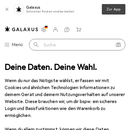
Galaxus
Zur App
Schneller finden und bestellen
Einstellungen
Kundenkonto
Vergleichslisten
Merklisten
Warenkorb
Navigation nach Kategorien
Menü
Suche
ode
Deine Daten. Deine Wahl.
Alles in Mode
Bekleidung
Shorts
Nike Sweatshorts
Wenn du nur das Nötigste wählst, erfassen wir mit
Cookies und ähnlichen Technologien Informationen zu
8 Bilder
deinem Gerät und deinem Nutzungsverhalten auf unserer
Website. Diese brauchen wir, um dir bspw. ein sicheres
EUR
65,57
Login und Basisfunktionen wie den Warenkorb zu
Nike
Sweatshorts
ermöglichen.
M
Wenn du allem zustimmst, können wir diese Daten