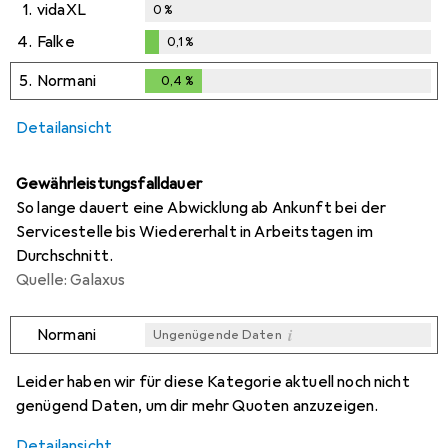
1.
vidaXL
0
%
4.
Falke
0,1
%
0,1
%
5.
Normani
0,4
%
0,4
%
Detailansicht
Gewährleistungsfalldauer
So lange dauert eine Abwicklung ab Ankunft bei der
Servicestelle bis Wiedererhalt in Arbeitstagen im
Durchschnitt.
Quelle: Galaxus
i
Normani
Ungenügende Daten
i
i
i
i
Ungenügende Daten
Ungenügende Daten
Ungenügende Daten
Ungenügende Daten
Leider haben wir für diese Kategorie aktuell noch nicht
genügend Daten, um dir mehr Quoten anzuzeigen.
Detailansicht