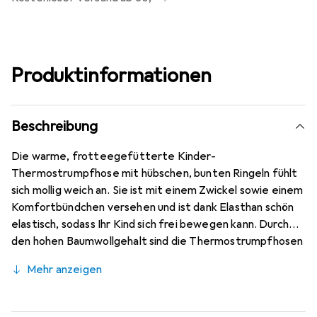
Produktinformationen
Beschreibung
Die warme, frotteegefütterte Kinder-
Thermostrumpfhose mit hübschen, bunten Ringeln fühlt
sich mollig weich an. Sie ist mit einem Zwickel sowie einem
Komfortbündchen versehen und ist dank Elasthan schön
elastisch, sodass Ihr Kind sich frei bewegen kann. Durch
den hohen Baumwollgehalt sind die Thermostrumpfhosen
für Kinder schön atmungsaktiv. Pflegehinweis: Es
Mehr anzeigen
empfiehlt sich unbedingt, die Strümpfe nach dem
Waschen im nassen Zustand in Form zu ziehen, da eine
einwandfreie Passform sonst nicht mehr gewährleistet