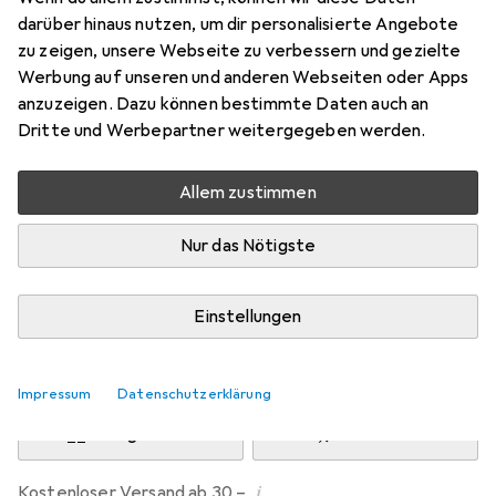
Preis in EUR inkl. MwSt.
darüber hinaus nutzen, um dir personalisierte Angebote
zu zeigen, unsere Webseite zu verbessern und gezielte
Marke
Bewertungen
Werbung auf unseren und anderen Webseiten oder Apps
Mehr von Normani
5
anzuzeigen. Dazu können bestimmte Daten auch an
Dritte und Werbepartner weitergegeben werden.
Zwischen Di, 11.8. und Do, 13.8. geliefert
Allem zustimmen
Mehr als 10 Stück an Lager beim Drittanbieter
Lieferort angeben für genaue Lieferzeit
Nur das Nötigste
i
Angebot von
NORMANI
DE
Einstellungen
In den Warenkorb
Impressum
Datenschutzerklärung
Vergleichen
Merken
i
Kostenloser Versand ab 30,–