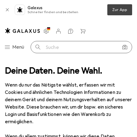
Galaxus
Zur App
Schneller finden und bestellen
Einstellungen
Kundenkonto
Vergleichslisten
Merklisten
Warenkorb
Navigation nach Kategorien
Menü
Suche
Wäsche
Deine Daten. Deine Wahl.
Strümpfe
Normani Kinder-Ringel-Thermostrumpfhose
Wenn du nur das Nötigste wählst, erfassen wir mit
Cookies und ähnlichen Technologien Informationen zu
5 Bilder
deinem Gerät und deinem Nutzungsverhalten auf unserer
Website. Diese brauchen wir, um dir bspw. ein sicheres
EUR
11,95
Login und Basisfunktionen wie den Warenkorb zu
Normani
Kinder-Ringel-
ermöglichen.
Thermostrumpfhose
Wenn du allem zustimmst, können wir diese Daten