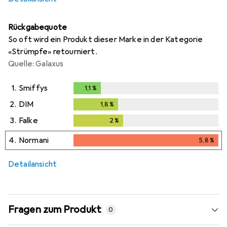
Rückgabequote
So oft wird ein Produkt dieser Marke in der Kategorie
«Strümpfe» retourniert.
Quelle: Galaxus
1.
Smiffys
1,1
%
1,1
%
2.
DIM
1,8
%
1,8
%
3.
Falke
2
%
2
%
4.
Normani
5,8
%
5,8
%
i
Ungenügende Daten
Detailansicht
Fragen zum Produkt
0