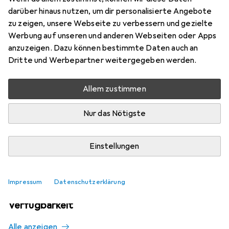
Mehr von Palladium
darüber hinaus nutzen, um dir personalisierte Angebote
zu zeigen, unsere Webseite zu verbessern und gezielte
Werbung auf unseren und anderen Webseiten oder Apps
Aktuell nicht lieferbar
anzuzeigen. Dazu können bestimmte Daten auch an
Dritte und Werbepartner weitergegeben werden.
Benachrichtigen, wenn lieferbar
Allem zustimmen
Vergleichen
Merken
Nur das Nötigste
i
Kostenloser Versand ab 30,–
Einstellungen
Impressum
Datenschutzerklärung
Ähnliche Produkte mit besserer
Verfügbarkeit
Alle anzeigen