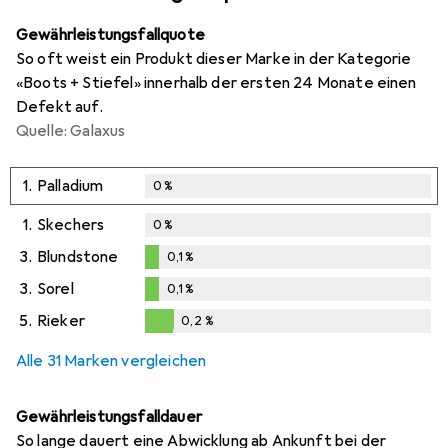
Gewährleistungsfallquote
So oft weist ein Produkt dieser Marke in der Kategorie
«Boots + Stiefel» innerhalb der ersten 24 Monate einen
Defekt auf.
Quelle: Galaxus
1.
Palladium
0
%
1.
Skechers
0
%
3.
Blundstone
0,1
%
0,1
%
3.
Sorel
0,1
%
0,1
%
5.
Rieker
0,2
%
0,2
%
Alle 31 Marken vergleichen
Gewährleistungsfalldauer
So lange dauert eine Abwicklung ab Ankunft bei der