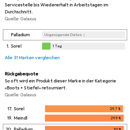
Servicestelle bis Wiedererhalt in Arbeitstagen im
Durchschnitt.
Quelle: Galaxus
i
Palladium
Ungenügende Daten
1.
Sorel
1
Tag
i
i
i
Ungenügende Daten
Ungenügende Daten
Ungenügende Daten
1
Tag
Alle 31 Marken vergleichen
Rückgabequote
So oft wird ein Produkt dieser Marke in der Kategorie
«Boots + Stiefel» retourniert.
Quelle: Galaxus
17.
Sorel
29,7
%
29,7
%
19.
Meindl
29,9
%
29,9
%
20.
Palladium
30
%