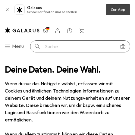
Galaxus
Zur App
Schneller finden und bestellen
Einstellungen
Kundenkonto
Vergleichslisten
Merklisten
Warenkorb
Navigation nach Kategorien
Menü
Suche
lles in Mode
Deine Daten. Deine Wahl.
Schuhe
Boots + Stiefel
Palladium Stiefelette
Wenn du nur das Nötigste wählst, erfassen wir mit
Cookies und ähnlichen Technologien Informationen zu
6 Bilder
deinem Gerät und deinem Nutzungsverhalten auf unserer
Palladium
Stiefelette
Website. Diese brauchen wir, um dir bspw. ein sicheres
Login und Basisfunktionen wie den Warenkorb zu
37
ermöglichen.
Marke
Bewertungen
Wenn du allem zustimmst, können wir diese Daten