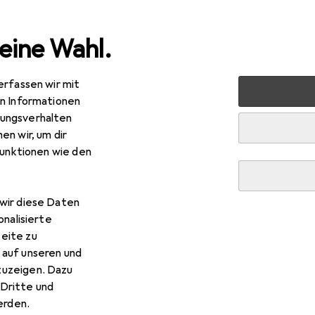
eine Wahl.
erfassen wir mit
n + Schmuck
Schmuck
Uhrenbox + Schmuckaufbewahrun
en Informationen
ungsverhalten
en wir, um dir
funktionen wie den
wir diese Daten
onalisierte
eite zu
 auf unseren und
zuzeigen. Dazu
Dritte und
rden.