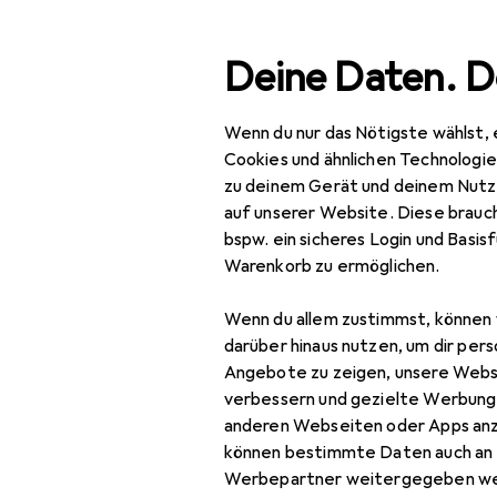
Suche
Deine Daten. D
Wenn du nur das Nötigste wählst, 
Navigation nach Kategorien
Gesamtsortiment
Mode
Damen
Uhre
Gesamtsortiment
Cookies und ähnlichen Technologi
zu deinem Gerät und deinem Nutz
Mode
auf unserer Website. Diese brauch
bspw. ein sicheres Login und Basis
Damen
Warenkorb zu ermöglichen.
Uhren + Schmuck
Wenn du allem zustimmst, können 
Schmuck
darüber hinaus nutzen, um dir pers
Angebote zu zeigen, unsere Webs
Anstecknadel
verbessern und gezielte Werbung
anderen Webseiten oder Apps an
Armschmuck
können bestimmte Daten auch an 
Fussschmuck
Werbepartner weitergegeben we