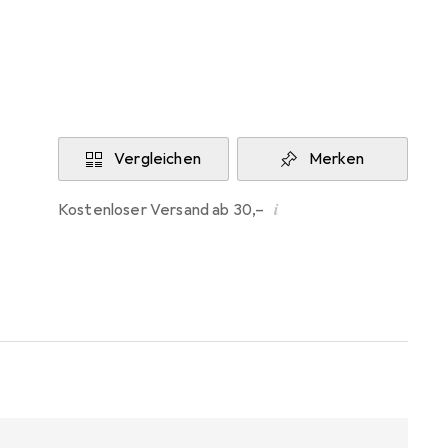
Aktuell nicht lieferbar
Benachrichtigen, wenn lieferbar
Vergleichen
Merken
i
Kostenloser Versand ab 30,–