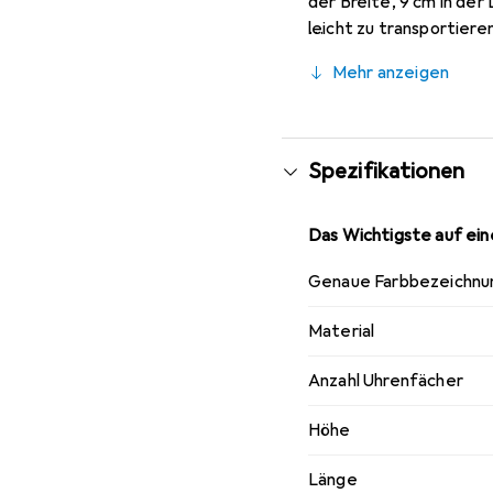
der Breite, 9 cm in der 
leicht zu transportier
Beige gehalten, was ihr
Mehr anzeigen
Kratzern und Beschädigu
Diese Uhrenbox ist nich
gute Figur macht.
Spezifikationen
Das Wichtigste auf eine
Genaue Farbbezeichnu
Material
Anzahl Uhrenfächer
Höhe
Länge