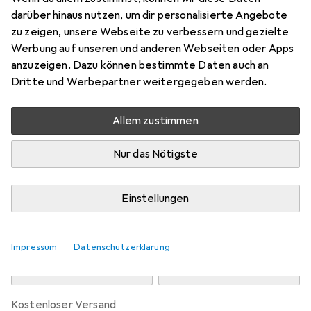
Preis in EUR inkl. MwSt.
darüber hinaus nutzen, um dir personalisierte Angebote
zu zeigen, unsere Webseite zu verbessern und gezielte
Marke
Bewertungen
Werbung auf unseren und anderen Webseiten oder Apps
Mehr von Rieker
anzuzeigen. Dazu können bestimmte Daten auch an
Dritte und Werbepartner weitergegeben werden.
Zwischen Do, 13.8. und Mo, 17.8. geliefert
Allem zustimmen
Nur 2 Stück an Lager beim Drittanbieter
Lieferort angeben für genaue Lieferzeit
Nur das Nötigste
i
Angebot von
StockNet Connect
FR
Einstellungen
In den Warenkorb
Impressum
Datenschutzerklärung
Vergleichen
Merken
kostenloser Versand