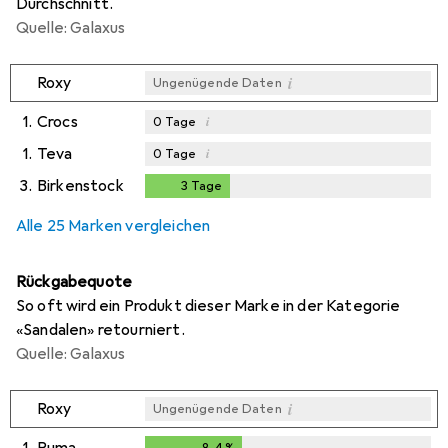
Durchschnitt.
Quelle: Galaxus
i
Roxy
Ungenügende Daten
1.
Crocs
i
0
Tage
1.
Teva
i
0
Tage
3.
Birkenstock
3
Tage
3
Tage
i
Ungenügende Daten
Alle 25 Marken vergleichen
Rückgabequote
So oft wird ein Produkt dieser Marke in der Kategorie
«Sandalen» retourniert.
Quelle: Galaxus
i
Roxy
Ungenügende Daten
1.
Puma
8,4
%
8,4
%