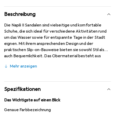
Beschreibung
Die Napili II Sandalen sind vielseitige und komfortable
Schuhe, die sich ideal für verschiedene Aktivitäten rund
um das Wasser sowie für entspannte Tage in der Stadt
eignen. Mit ihrem ansprechenden Design und der
praktischen Slip-on-Bauweise bieten sie sowohl Stil als
auch Bequemlichkeit. Das Obermaterial besteht aus
hochwertigem PU, während die Aussensohle aus
Mehr anzeigen
strapazierfähigem EVA gefertigt ist, was für eine gute
Haltbarkeit sorgt. Die Sandalen sind mit einem EVA-
Fussbett ausgestattet, das zusätzlichen Komfort
bietet, und die Kunstlederbänder mit Glitzer-Mesh-
Spezifikationen
Überzug verleihen ihnen eine modische Note. Diese
Sandalen sind für Erwachsene konzipiert und bieten eine
Das Wichtigste auf einen Blick
normale Passform, die sich gut an den Fuss anpasst. Sie
Genaue Farbbezeichnung
sind die perfekte Wahl für Freizeitaktivitäten und