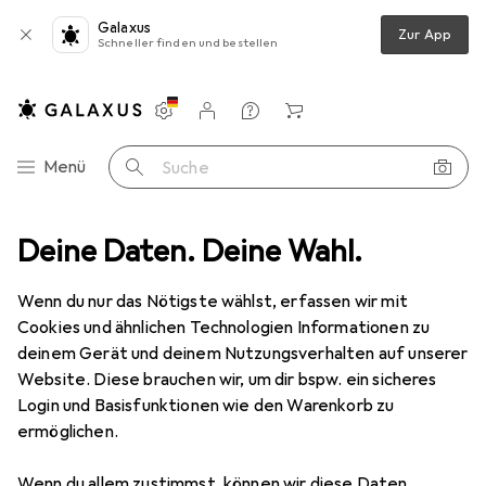
Galaxus
Zur App
Schneller finden und bestellen
Einstellungen
Kundenkonto
Vergleichslisten
Merklisten
Warenkorb
Navigation nach Kategorien
Menü
Suche
de
Deine Daten. Deine Wahl.
Alles in Mode
Schuhe
Sandalen
Roxy Napili II Sandals
Wenn du nur das Nötigste wählst, erfassen wir mit
Cookies und ähnlichen Technologien Informationen zu
4 Bilder
deinem Gerät und deinem Nutzungsverhalten auf unserer
Website. Diese brauchen wir, um dir bspw. ein sicheres
EUR
35,37
Login und Basisfunktionen wie den Warenkorb zu
Roxy
Napili II Sandals
ermöglichen.
42
Wenn du allem zustimmst, können wir diese Daten