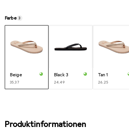
Farbe
3
Beige
Black 3
Tan 1
EUR
35,37
EUR
24,49
EUR
26,25
Produktinformationen