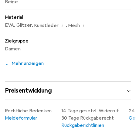
Beige
sommerliche Ausflüge.
Material
i
i
EVA
,
Glitzer
,
,
Kunstleder
Mesh
Zielgruppe
Damen
Mehr anzeigen
Preisentwicklung
Rechtliche Bedenken
14 Tage gesetzl. Widerruf
24 
Meldeformular
30 Tage Rückgaberecht
Gew
Rückgaberichtlinien