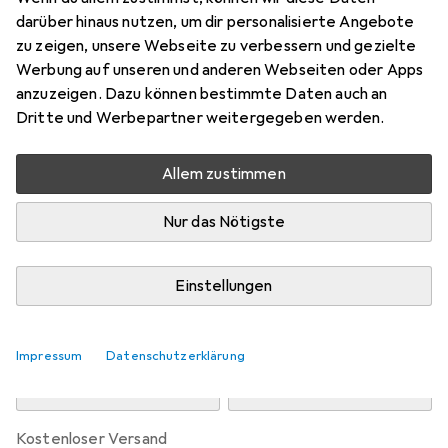
Preis in EUR inkl. MwSt.
darüber hinaus nutzen, um dir personalisierte Angebote
zu zeigen, unsere Webseite zu verbessern und gezielte
Marke
Bewertungen
Werbung auf unseren und anderen Webseiten oder Apps
Mehr von Roxy
anzuzeigen. Dazu können bestimmte Daten auch an
Dritte und Werbepartner weitergegeben werden.
Zwischen Do, 13.8. und Mo, 17.8. geliefert
Allem zustimmen
Mehr als 10 Stück an Lager beim Drittanbieter
Lieferort angeben für genaue Lieferzeit
Nur das Nötigste
i
Angebot von
StockNet Connect
FR
Einstellungen
In den Warenkorb
Impressum
Datenschutzerklärung
Vergleichen
Merken
kostenloser Versand