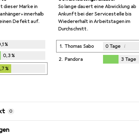
t dieser Marke in
So lange dauert eine Abwicklung ab
anhänger» innerhalb
Ankunft bei der Servicestelle bis
einen Defekt auf.
Wiedererhalt in Arbeitstagen im
Durchschnitt.
,1
%
i
1.
Thomas Sabo
0
Tage
0,3
%
2.
Pandora
3
Tage
Ungenügende D
3
Tage
,7
%
0,7
%
kt
0
gen