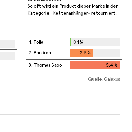
So oft wird ein Produkt dieser Marke in der
Kategorie «Kettenanhänger» retourniert.
1.
Folia
0,1
%
0,1
%
2.
Pandora
2,5
%
2,5
%
i
aten
3.
Thomas Sabo
5,4
%
5,4
%
Quelle: Galaxus