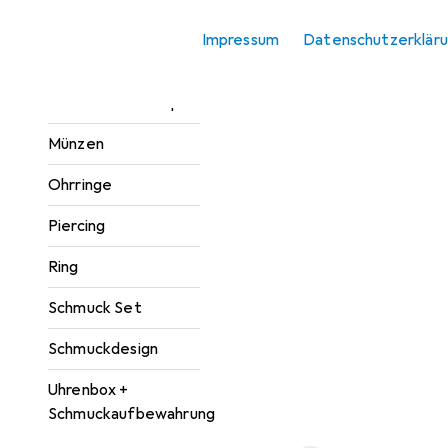
Halsschmuck
Impressum
Datenschutzerklär
Kettenanhänger
Manschettenknöpfe
Münzen
Ohrringe
Piercing
Ring
Schmuck Set
Schmuckdesign
Uhrenbox +
Schmuckaufbewahrung