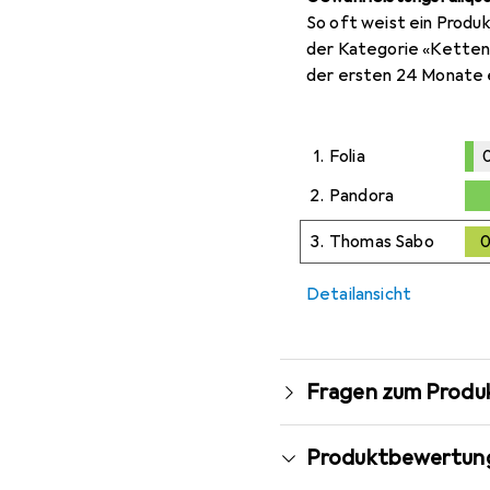
So oft weist ein Produk
der Kategorie «Ketten
der ersten 24 Monate 
1.
Folia
0
0,1
%
2.
Pandora
0,3
%
3.
Thomas Sabo
0
Detailansicht
Fragen zum Produ
Produktbewertun