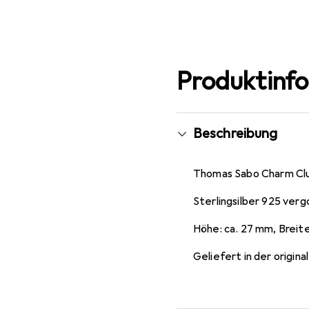
EUR
138,68
Blau/türki
Blau/türki
Gelb, Gold
Silber, Vio
Weiss
EUR
95,31
EUR
56,76
EUR
67,78
Produktinf
Beschreibung
Thomas Sabo Charm Clu
Sterlingsilber 925 ver
Höhe: ca. 27 mm, Breite
Geliefert in der origi