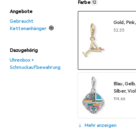
Farbe
12
Angebote
Gebraucht
Gold, Pink
Kettenanhänger
EUR
52,35
Dazugehörig
Uhrenbox +
Schmuckaufbewahrung
Blau, Gelb
Silber, Vio
EUR
114,66
Mehr anzeigen
Blau, Grün,