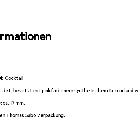
s, Braun/Beige, pink/rosa, Rot, Schwarz,
s, Orange, pink/rosa, Rot, Schwarz, Silber,
, Grün, Rot, Weiss
lett
ormationen
b Cocktail
goldet, besetzt mit pinkfarbenem synthetischem Korund und we
: ca. 17 mm.
nalen Thomas Sabo Verpackung.