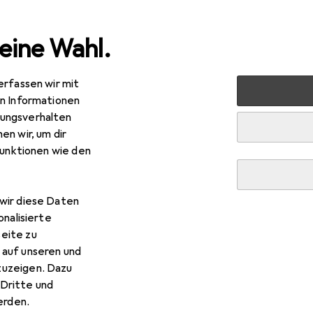
eine Wahl.
erfassen wir mit
e
Alles in Mode
Uhren + Schmuck
Schmuck
Kette
en Informationen
ungsverhalten
en wir, um dir
funktionen wie den
wir diese Daten
onalisierte
eite zu
 auf unseren und
zuzeigen. Dazu
Dritte und
rden.