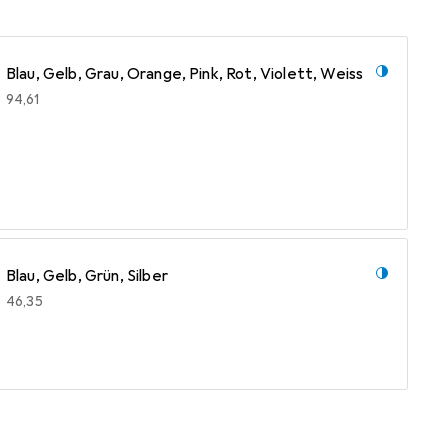
Blau, Gelb, Grau, Orange, Pink, Rot, Violett, Weiss
EUR
94,61
Blau, Gelb, Grün, Silber
EUR
46,35
Blau, Orange, Pink, Rosa, Silber