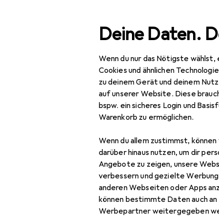
Suche
Deine Daten. D
Wenn du nur das Nötigste wählst, 
Navigation nach Kategorien
Gesamtsortiment
Mod
Gesamtsortiment
Cookies und ähnlichen Technologi
zu deinem Gerät und deinem Nutz
Mode
auf unserer Website. Diese brauch
bspw. ein sicheres Login und Basis
Alles in Mode
Warenkorb zu ermöglichen.
Uhren + Schmuck
Wenn du allem zustimmst, können 
Schmuck
darüber hinaus nutzen, um dir pers
Angebote zu zeigen, unsere Webs
Anstecknadel
verbessern und gezielte Werbung
anderen Webseiten oder Apps an
Armschmuck
können bestimmte Daten auch an 
Fussschmuck
Werbepartner weitergegeben we