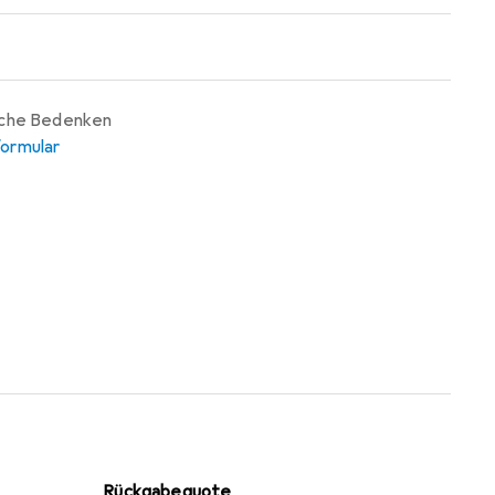
iche Bedenken
ormular
Rückgabequote