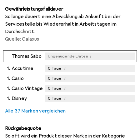
Gewährleistungsfalldauer
So lange dauert eine Abwicklung ab Ankunft bei der
Servicestelle bis Wiedererhalt in Arbeitstagen im
Durchschnitt.
Quelle: Galaxus
i
Thomas Sabo
Ungenügende Daten
1.
Accutime
i
0
Tage
1.
Casio
i
0
Tage
1.
Casio Vintage
i
0
Tage
1.
Disney
i
0
Tage
Alle 37 Marken vergleichen
Rückgabequote
So oft wird ein Produkt dieser Marke in der Kategorie