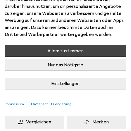
Preis in EUR inkl. MwSt.
darüber hinaus nutzen, um dir personalisierte Angebote
zu zeigen, unsere Webseite zu verbessern und gezielte
Bewertungen
Werbung auf unseren und anderen Webseiten oder Apps
1
anzuzeigen. Dazu können bestimmte Daten auch an
Dritte und Werbepartner weitergegeben werden.
Zwischen Mo, 24.8. und Do, 27.8. geliefert
Allem zustimmen
Benachrichtigen, wenn schneller verfügbar
Nur das Nötigste
Lieferort angeben für genaue Lieferzeit
i
Angebot von
Einstellungen
Luna-Time
LU
Impressum
Datenschutzerklärung
In den Warenkorb
Vergleichen
Merken