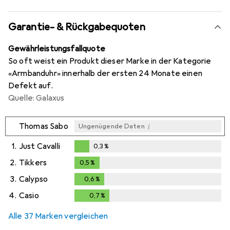
Garantie- & Rückgabequoten
Gewährleistungsfallquote
So oft weist ein Produkt dieser Marke in der Kategorie
«Armbanduhr» innerhalb der ersten 24 Monate einen
Defekt auf.
Quelle: Galaxus
i
Thomas Sabo
Ungenügende Daten
1.
Just Cavalli
0,3
%
0,3
%
2.
Tikkers
0,5
%
0,5
%
3.
Calypso
0,6
%
0,6
%
4.
Casio
0,7
%
0,7
%
Alle 37 Marken vergleichen