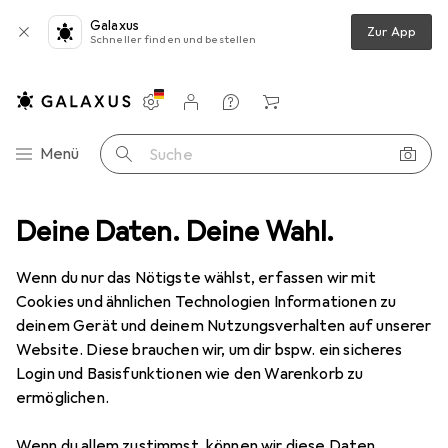
Galaxus
Zur App
Schneller finden und bestellen
Einstellungen
Kundenkonto
Vergleichslisten
Merklisten
Warenkorb
Navigation nach Kategorien
Menü
Suche
Mode
Deine Daten. Deine Wahl.
Uhren + Schmuck
Armbanduhr
Thomas Sabo Damenuhr
Wenn du nur das Nötigste wählst, erfassen wir mit
Cookies und ähnlichen Technologien Informationen zu
5 Bilder
deinem Gerät und deinem Nutzungsverhalten auf unserer
Website. Diese brauchen wir, um dir bspw. ein sicheres
EUR
318,25
Login und Basisfunktionen wie den Warenkorb zu
Thomas Sabo
Damenuhr
ermöglichen.
Analoguhr, 33 mm
Wenn du allem zustimmst, können wir diese Daten