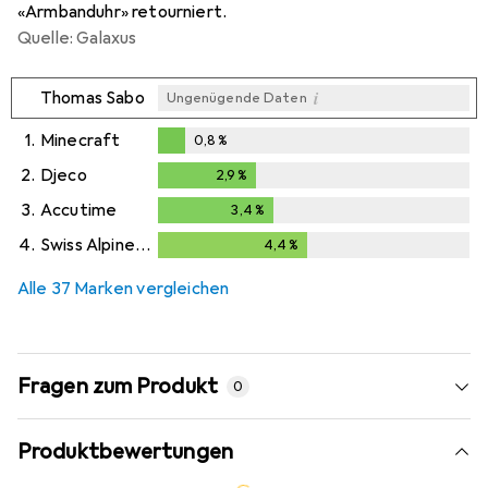
«Armbanduhr» retourniert.
Quelle: Galaxus
i
Thomas Sabo
Ungenügende Daten
1.
Minecraft
0,8
%
0,8
%
2.
Djeco
2,9
%
2,9
%
3.
Accutime
3,4
%
3,4
%
4.
Swiss Alpine Military
4,4
%
4,4
%
Alle 37 Marken vergleichen
Fragen zum Produkt
0
Produktbewertungen