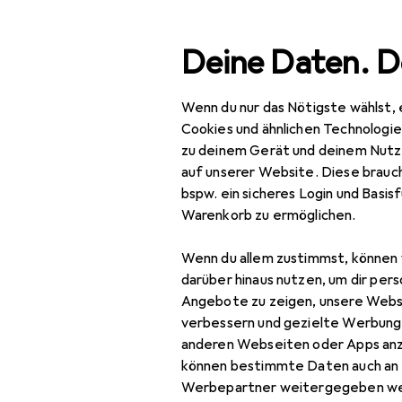
Suche
Deine Daten. D
Wenn du nur das Nötigste wählst, 
Navigation nach Kategorien
Gesamtsortiment
Mod
Gesamtsortiment
Cookies und ähnlichen Technologi
zu deinem Gerät und deinem Nutz
Mode
auf unserer Website. Diese brauch
bspw. ein sicheres Login und Basis
Alles in Mode
Warenkorb zu ermöglichen.
Bekleidung
Wenn du allem zustimmst, können 
Anzüge
darüber hinaus nutzen, um dir pers
Angebote zu zeigen, unsere Webs
Blusen
verbessern und gezielte Werbung
anderen Webseiten oder Apps an
Hemden
können bestimmte Daten auch an 
Hosen
Werbepartner weitergegeben we