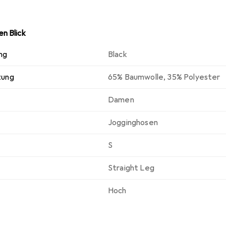
n Blick
ng
Black
zung
65% Baumwolle, 35% Polyester
Damen
Jogginghosen
S
Straight Leg
Hoch