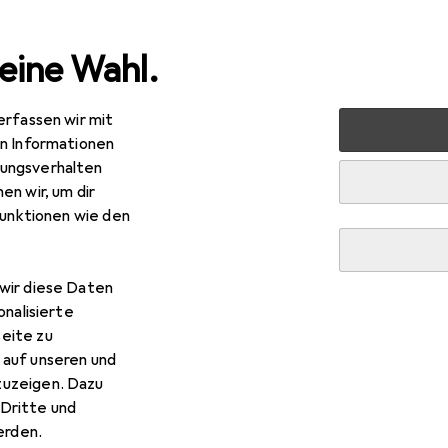
eine Wahl.
erfassen wir mit
e
Alles in Mode
Bekleidung
Hosen
Urban Classics
en Informationen
ungsverhalten
en wir, um dir
funktionen wie den
wir diese Daten
onalisierte
eite zu
 auf unseren und
zuzeigen. Dazu
Dritte und
rden.