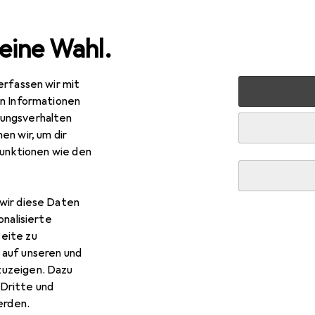
eine Wahl.
erfassen wir mit
e
Alles in Mode
Bekleidung
Hosen
Urban Classics
en Informationen
ungsverhalten
en wir, um dir
funktionen wie den
wir diese Daten
onalisierte
eite zu
 auf unseren und
zuzeigen. Dazu
Dritte und
rden.