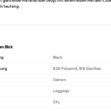
t glänzende Material überzeugt mit einem edlen Metallic-Look 
sch hauteng.
n Blick
ng
Black
zung
82% Polyamid, 18% Elasthan
Damen
Leggings
5XL