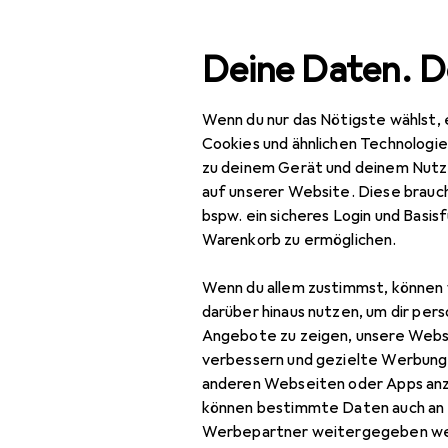
Suche
Deine Daten. D
Wenn du nur das Nötigste wählst, 
Navigation nach Kategorien
Gesamtsortiment
Mod
Gesamtsortiment
Cookies und ähnlichen Technologi
zu deinem Gerät und deinem Nutz
Mode
auf unserer Website. Diese brauch
bspw. ein sicheres Login und Basis
Alles in Mode
Warenkorb zu ermöglichen.
Bekleidung
Wenn du allem zustimmst, können 
Anzüge
darüber hinaus nutzen, um dir pers
Angebote zu zeigen, unsere Webs
Blusen
verbessern und gezielte Werbung
anderen Webseiten oder Apps an
Hemden
können bestimmte Daten auch an 
Hosen
Werbepartner weitergegeben we