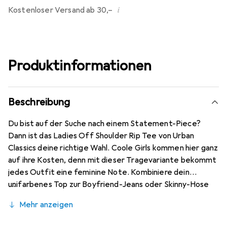
i
Kostenloser Versand ab 30,–
Produktinformationen
Beschreibung
Du bist auf der Suche nach einem Statement-Piece?
Dann ist das Ladies Off Shoulder Rip Tee von Urban
Classics deine richtige Wahl. Coole Girls kommen hier ganz
auf ihre Kosten, denn mit dieser Tragevariante bekommt
jedes Outfit eine feminine Note. Kombiniere dein
unifarbenes Top zur Boyfriend-Jeans oder Skinny-Hose
und fertig ist dein ganz persönlicher Off-Duty-Style. Das
Mehr anzeigen
angenehme Baumwoll-Mischgewebe sorgt für den
dazugehörigen Tragekomfort.