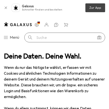
Galaxus
Zur App
Schneller finden und bestellen
Einstellungen
Kundenkonto
Vergleichslisten
Merklisten
Warenkorb
Navigation nach Kategorien
Menü
Suche
Bekleidung
Deine Daten. Deine Wahl.
Shirts
Urban Classics Ladies Off Shoulder Rib Tee
Wenn du nur das Nötigste wählst, erfassen wir mit
Cookies und ähnlichen Technologien Informationen zu
15 Bilder
deinem Gerät und deinem Nutzungsverhalten auf unserer
Website. Diese brauchen wir, um dir bspw. ein sicheres
EUR
20,55
Login und Basisfunktionen wie den Warenkorb zu
Urban Classics
Ladies Off Shoulder Rib
ermöglichen.
Tee
Wenn du allem zustimmst, können wir diese Daten