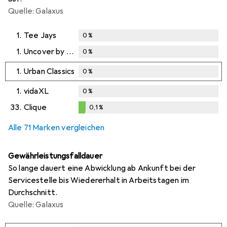
Quelle: Galaxus
1.
Tee Jays
0
%
1.
Uncover by Schiesser
0
%
1.
Urban Classics
0
%
1.
vidaXL
0
%
33.
Clique
0,1
%
0,1
%
Alle 71 Marken vergleichen
Gewährleistungsfalldauer
So lange dauert eine Abwicklung ab Ankunft bei der
Servicestelle bis Wiedererhalt in Arbeitstagen im
Durchschnitt.
Quelle: Galaxus