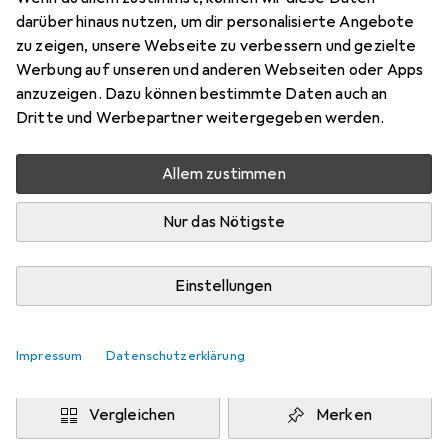
XL
darüber hinaus nutzen, um dir personalisierte Angebote
Preis in EUR inkl. MwSt.
zu zeigen, unsere Webseite zu verbessern und gezielte
Werbung auf unseren und anderen Webseiten oder Apps
Marke
Bewertungen
anzuzeigen. Dazu können bestimmte Daten auch an
Mehr von Urban Classics
Dritte und Werbepartner weitergegeben werden.
Allem zustimmen
Zwischen Do, 13.8. und Mo, 17.8. geliefert
Mehr als 10 Stück an Lager beim Drittanbieter
Nur das Nötigste
Lieferort angeben für genaue Lieferzeit
i
Angebot von
Einstellungen
StockNet Connect
FR
Impressum
Datenschutzerklärung
In den Warenkorb
Vergleichen
Merken