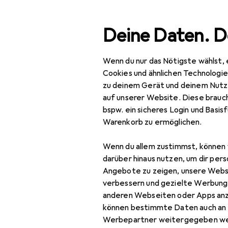
Suche
Deine Daten. D
Wenn du nur das Nötigste wählst, 
Navigation nach Kategorien
Gesamtsortiment
Cookies und ähnlichen Technologi
zu deinem Gerät und deinem Nutz
Mode
auf unserer Website. Diese brauch
bspw. ein sicheres Login und Basis
Alles in Mode
Warenkorb zu ermöglichen.
Bekleidung
Wenn du allem zustimmst, können 
Anzüge
darüber hinaus nutzen, um dir pers
Angebote zu zeigen, unsere Webs
Blusen
verbessern und gezielte Werbung
anderen Webseiten oder Apps an
Hemden
können bestimmte Daten auch an 
Hosen
Werbepartner weitergegeben we