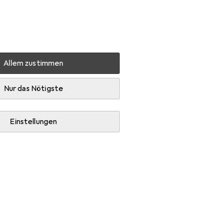
Einstellungen
Kundenkonto
Vergleichslisten
Merklisten
Warenkorb
Anmelden
Allem zustimmen
Nur das Nötigste
Einstellungen