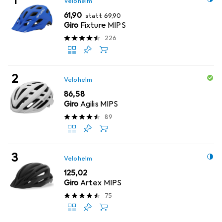
Velohelm
EUR
EUR
61,90
statt
69,90
Giro
Fixture MIPS
226
Velohelm
EUR
86,58
Giro
Agilis MIPS
89
Velohelm
EUR
125,02
Giro
Artex MIPS
75