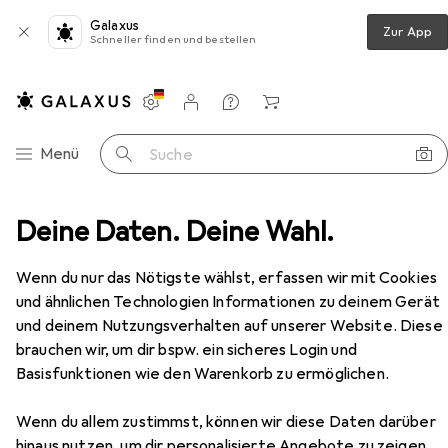
Galaxus
Zur App
Schneller finden und bestellen
Einstellungen
Kundenkonto
Vergleichslisten
Merklisten
Warenkorb
Navigation nach Kategorien
Menü
Suche
Giro
Deine Daten. Deine Wahl.
Hersteller
Wenn du nur das Nötigste wählst, erfassen wir mit Cookies
und ähnlichen Technologien Informationen zu deinem Gerät
Kategorien anzeigen
und deinem Nutzungsverhalten auf unserer Website. Diese
brauchen wir, um dir bspw. ein sicheres Login und
Diese Marke gefällt mir
Basisfunktionen wie den Warenkorb zu ermöglichen.
Mehr über Giro erfahren
Wenn du allem zustimmst, können wir diese Daten darüber
hinaus nutzen, um dir personalisierte Angebote zu zeigen,