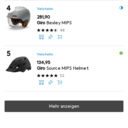
Velohelm
EUR
281,90
Giro
Bexley MIPS
88
Velohelm
EUR
134,95
Giro
Source MIPS Helmet
52
Mehr anzeigen