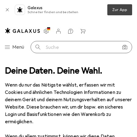
Galaxus
Zur App
Schneller finden und bestellen
Einstellungen
Kundenkonto
Vergleichslisten
Merklisten
Warenkorb
Navigation nach Kategorien
Menü
Suche
Deine Daten. Deine Wahl.
Wenn du nur das Nötigste wählst, erfassen wir mit
Cookies und ähnlichen Technologien Informationen zu
deinem Gerät und deinem Nutzungsverhalten auf unserer
Website. Diese brauchen wir, um dir bspw. ein sicheres
Login und Basisfunktionen wie den Warenkorb zu
ermöglichen.
Wenn du allem zustimmst, können wir diese Daten