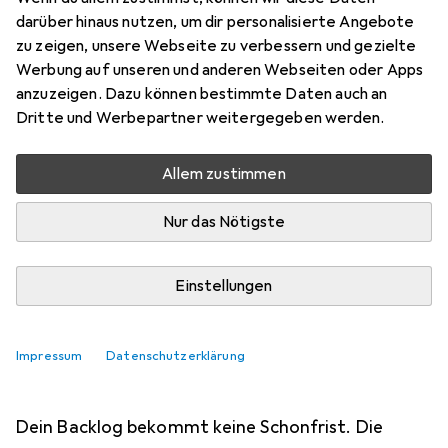
NEWS & TRENDS
12
1
darüber hinaus nutzen, um dir personalisierte Angebote
Das sind die neuen Xbox-
zu zeigen, unsere Webseite zu verbessern und gezielte
Werbung auf unseren und anderen Webseiten oder Apps
Game-Pass-Spiele im Juni 2026
anzuzeigen. Dazu können bestimmte Daten auch an
Dritte und Werbepartner weitergegeben werden.
Kim Muntinga
4.6.2026
Allem zustimmen
Die erste Juni-Welle für den Game
Nur das Nötigste
Pass steht fest. Vier Spiele erscheinen
direkt zum Start im Abo: «Solarpunk»,
Einstellungen
«Beastro», «Starseeker: Astroneer
Impressum
Expeditions» und «Junkster».
Datenschutzerklärung
Dein Backlog bekommt keine Schonfrist. Die