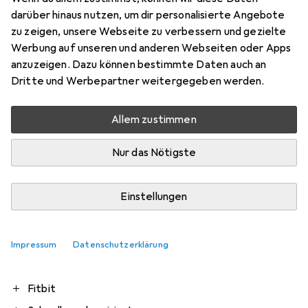
Bewertung für Google Pixel Watch 2
darüber hinaus nutzen, um dir personalisierte Angebote
zu zeigen, unsere Webseite zu verbessern und gezielte
Werbung auf unseren und anderen Webseiten oder Apps
ThePrince
anzuzeigen. Dazu können bestimmte Daten auch an
0
vor 2 Jahren
Dritte und Werbepartner weitergegeben werden.
hat dieses Produkt gekauft
Allem zustimmen
Besser qls erwartet
Kann ich für alle Android-Nutzer nur empfehlen
Nur das Nötigste
Pro
Contra
Design
Einstellungen
Handling
Geschwindigkeit
Tragekonfort
Impressum
Datenschutzerklärung
Schnell geladen
Fitbit