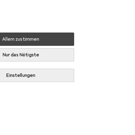
Einstellungen
Kundenkonto
Vergleichslisten
Merklisten
Warenkorb
Anmelden
Allem zustimmen
Nur das Nötigste
Einstellungen