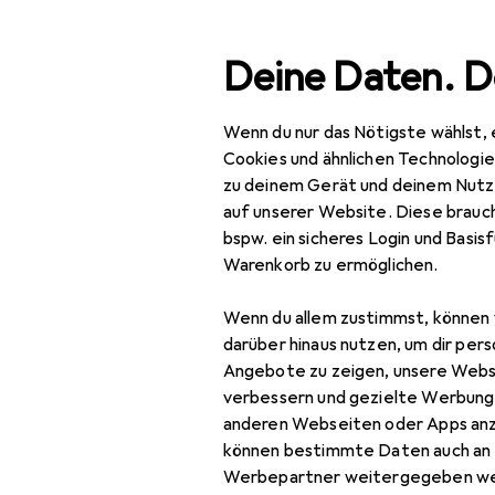
Suche
Deine Daten. D
Wenn du nur das Nötigste wählst, 
Navigation nach Kategorien
Gesamtsortiment
IT +
Gesamtsortiment
Cookies und ähnlichen Technologi
zu deinem Gerät und deinem Nutz
Smartwatch 
IT + Multimedia
auf unserer Website. Diese brauch
bspw. ein sicheres Login und Basis
Wearables
Warenkorb zu ermöglichen.
Armbanduhr
Produkte
Forum
Wenn du allem zustimmst, können 
Pulsgurt
darüber hinaus nutzen, um dir pers
Angebote zu zeigen, unsere Webs
Smart Ring
verbessern und gezielte Werbung
anderen Webseiten oder Apps an
Smart Ring Zubehör
können bestimmte Daten auch an 
Smartwatch
Werbepartner weitergegeben we