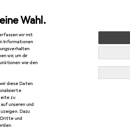
eine Wahl.
erfassen wir mit
 Multimedia
Wearables
Smartwatch Schutzfolie
en Informationen
ungsverhalten
Schutzfolie
en wir, um dir
funktionen wie den
wir diese Daten
onalisierte
eite zu
 auf unseren und
zuzeigen. Dazu
Dritte und
rden.