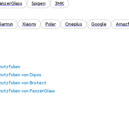
anzerGlass
Spigen
3MK
Garmin
Xiaomi
Polar
Oneplus
Google
Amazf
hutzfolien
utzfolien von Dipos
hutzfolien von Brotect
utzfolien von PanzerGlass