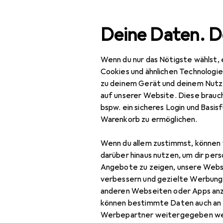
Suche
Deine Daten. D
Wenn du nur das Nötigste wählst, 
Navigation nach Kategorien
Gesamtsortiment
IT + Multimedia
PC Komponent
Gesamtsortiment
Cookies und ähnlichen Technologi
zu deinem Gerät und deinem Nutz
IT + Multimedia
auf unserer Website. Diese brauch
EU
64
bspw. ein sicheres Login und Basis
PC Komponenten
iFi
Warenkorb zu ermöglichen.
Zubehör PC
Wenn du allem zustimmst, können 
Komponenten
darüber hinaus nutzen, um dir pers
Computer
Angebote zu zeigen, unsere Webs
Bewertung für iFi
Werkzeug
verbessern und gezielte Werbung
anderen Webseiten oder Apps an
Interne Kabel (PC)
können bestimmte Daten auch an 
Horus7534
Werbepartner weitergegeben we
Mainboard Zubehör
vor 2 Jahren
• hat d