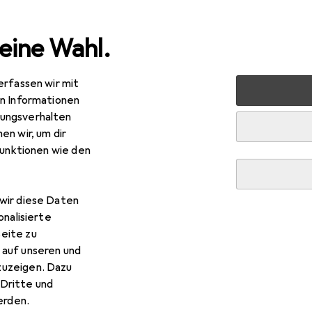
eine Wahl.
erfassen wir mit
en
Zubehör PC Komponenten
Computer Werkzeug
en Informationen
ungsverhalten
en wir, um dir
R
,99
funktionen wie den
xit
Pro Tech Toolkit
wir diese Daten
onalisierte
eite zu
xit Pro Tech Toolkit
 auf unseren und
zuzeigen. Dazu
Dritte und
rden.
ieses Produkt gekauft