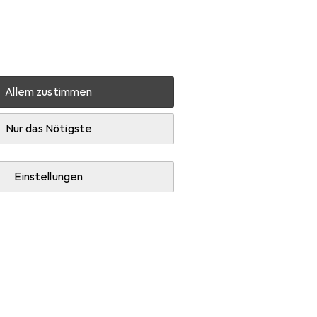
Einstellungen
Kundenkonto
Vergleichslisten
Merklisten
Warenkorb
Anmelden
Allem zustimmen
iFixit Pro Tech Toolkit
Produktbewertungen
Genial
Nur das Nötigste
Einstellungen
+2