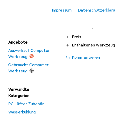
PC Zubehör
Impressum
Datenschutzerklär
Genial
SSD + Festplatte
Ein Top Werkzeugset. Es ha
Zubehör
nur weiter empfehlen!
Pro
Preis
Angebote
Enthaltenes Werkzeu
Ausverkauf Computer
Werkzeug
Kommentieren
Gebraucht Computer
Werkzeug
Verwandte
Kategorien
PC Lüfter Zubehör
Wasserkühlung