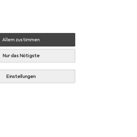
Einstellungen
Kundenkonto
Vergleichslisten
Merklisten
Warenkorb
Anmelden
Allem zustimmen
rkühlungs Komponenten
Wasserkühlung Radiator
Nur das Nötigste
Einstellungen