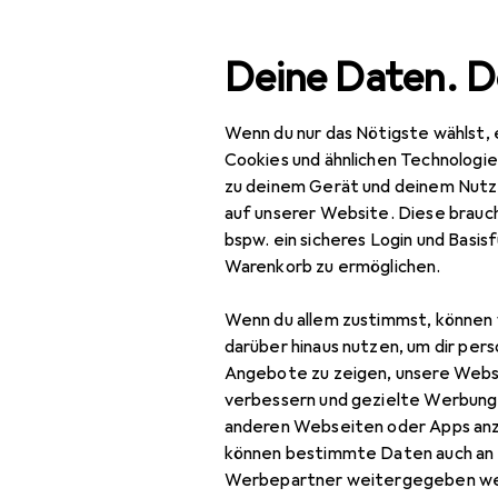
Suche
Deine Daten. D
Wenn du nur das Nötigste wählst, 
Navigation nach Kategorien
Gesamtsortiment
IT +
Gesamtsortiment
Cookies und ähnlichen Technologi
zu deinem Gerät und deinem Nutz
Wasserkühl
IT + Multimedia
auf unserer Website. Diese brauch
bspw. ein sicheres Login und Basis
PC Komponenten
Warenkorb zu ermöglichen.
Wasserkühlung
Produkte
Forum
Wenn du allem zustimmst, können 
Wasserkühlungs
darüber hinaus nutzen, um dir pers
Komponenten
Angebote zu zeigen, unsere Webs
verbessern und gezielte Werbung
Wasserkühlung
anderen Webseiten oder Apps an
Anschluss
können bestimmte Daten auch an 
Werbepartner weitergegeben we
Wasserkühlung