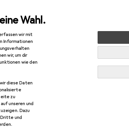
eine Wahl.
erfassen wir mit
 Multimedia
PC Komponenten
Wasserkühlung
Wasse
en Informationen
ungsverhalten
ung Radiator
en wir, um dir
funktionen wie den
wir diese Daten
onalisierte
eite zu
 auf unseren und
zuzeigen. Dazu
Dritte und
rden.