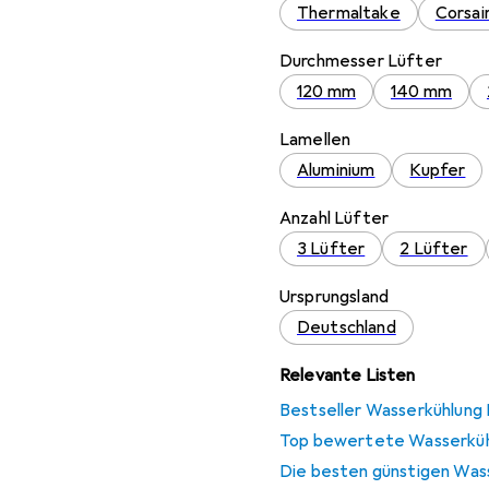
Thermaltake
Corsai
Durchmesser Lüfter
120 mm
140 mm
Lamellen
Aluminium
Kupfer
Anzahl Lüfter
3 Lüfter
2 Lüfter
Ursprungsland
Deutschland
Relevante Listen
Bestseller Wasserkühlung 
Top bewertete Wasserküh
Die besten günstigen Was