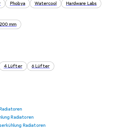
r
Phobya
Watercool
Hardware Labs
200 mm
4 Lüfter
6 Lüfter
Radiatoren
lung Radiatoren
serkühlung Radiatoren