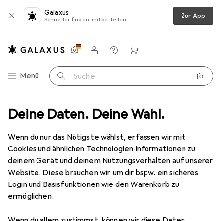
Galaxus
Zur App
Schneller finden und bestellen
Einstellungen
Kundenkonto
Vergleichslisten
Merklisten
Warenkorb
Navigation nach Kategorien
Menü
Suche
Pale Blue AA USB-C
Deine Daten. Deine Wahl.
Produktbewertungen
Gut für die Umwelt
Wenn du nur das Nötigste wählst, erfassen wir mit
EUR
EUR
26,66
6,67
/
1Stk.
Cookies und ähnlichen Technologien Informationen zu
Pale Blue
AA USB-C
deinem Gerät und deinem Nutzungsverhalten auf unserer
4 Stk., AA, 1700 mAh
Website. Diese brauchen wir, um dir bspw. ein sicheres
Login und Basisfunktionen wie den Warenkorb zu
ermöglichen.
Bewertung für Pale Blue AA USB-C
Wenn du allem zustimmst, können wir diese Daten