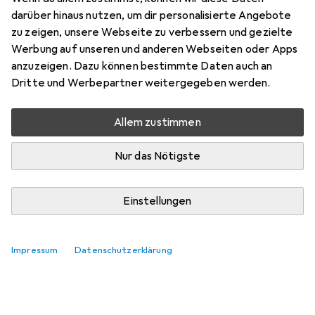
darüber hinaus nutzen, um dir personalisierte Angebote
Plankton046
zu zeigen, unsere Webseite zu verbessern und gezielte
+1
vor 2 Jahren
Werbung auf unseren und anderen Webseiten oder Apps
hat dieses Produkt gekauft
anzuzeigen. Dazu können bestimmte Daten auch an
Dritte und Werbepartner weitergegeben werden.
Gut für die Umwelt
Allem zustimmen
Seit einer Woche im Betrieb und funktioniert
einwandfrei.
Nur das Nötigste
Pro
Contra
Lädt schnell
Kein Abfall
Einstellungen
Auf die Dauer günstiger
Keine
Impressum
Datenschutzerklärung
Kommentieren