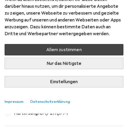
darüber hinaus nutzen, um dir personalisierte Angebote
zu zeigen, unsere Webseite zu verbessern und gezielte
Werbung auf unseren und anderen Webseiten oder Apps
anzuzeigen. Dazu können bestimmte Daten auch an
Dritte und Werbepartner weitergegeben werden.
Allem zustimmen
Nur das Nötigste
Einstellungen
Batterie-Boom: Immer mehr
Solaranlagen bekommen einen
Speicher
Impressum
Datenschutzerklärung
Martin Jungfer
217 Likes
217
94 Kommentare
94