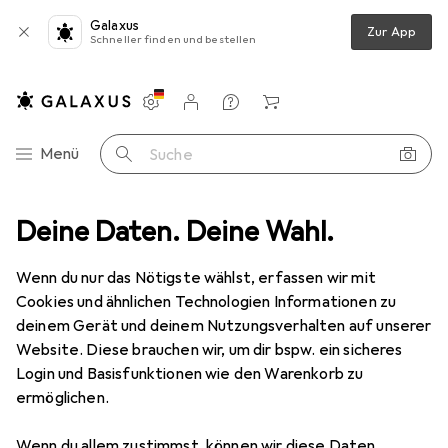
Galaxus
Zur App
Schneller finden und bestellen
Einstellungen
Kundenkonto
Vergleichslisten
Merklisten
Warenkorb
Navigation nach Kategorien
Menü
Suche
 Multimedia
Deine Daten. Deine Wahl.
Peripherie
Stromversorgung
Stromerzeugung
Stromerzeugung
Wenn du nur das Nötigste wählst, erfassen wir mit
Cookies und ähnlichen Technologien Informationen zu
deinem Gerät und deinem Nutzungsverhalten auf unserer
Entdecken
Forum
Website. Diese brauchen wir, um dir bspw. ein sicheres
Login und Basisfunktionen wie den Warenkorb zu
Hintergrund
ermöglichen.
Wenn du allem zustimmst, können wir diese Daten