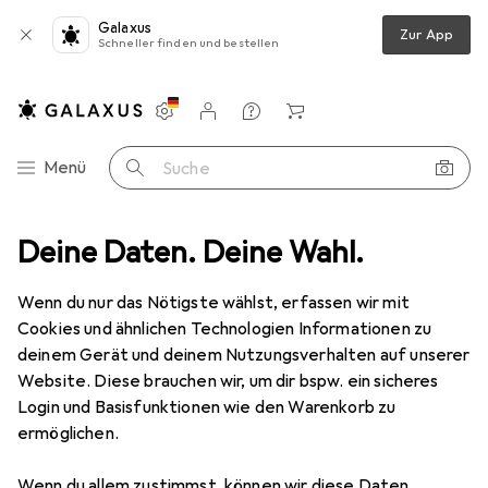
Galaxus
Zur App
Schneller finden und bestellen
Einstellungen
Kundenkonto
Vergleichslisten
Merklisten
Warenkorb
Navigation nach Kategorien
Menü
Suche
erkkabel
Deine Daten. Deine Wahl.
Produktbewertungen
guter Preis, lange Lieferdauer
EUR
EUR
19,89
Wenn du nur das Nötigste wählst, erfassen wir mit
0,39
/
1m
Goobay
Netzwerkkabel
Cookies und ähnlichen Technologien Informationen zu
U/UTP, CAT6, 50 m
deinem Gerät und deinem Nutzungsverhalten auf unserer
Website. Diese brauchen wir, um dir bspw. ein sicheres
Login und Basisfunktionen wie den Warenkorb zu
ermöglichen.
Bewertung für Goobay
Netzwerkkabel
Wenn du allem zustimmst, können wir diese Daten