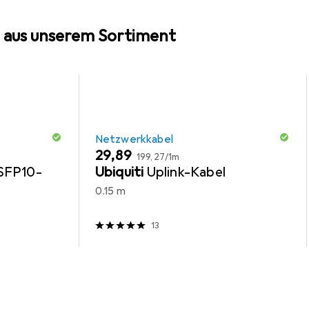
 aus unserem Sortiment
Netzwerkkabel
EUR
EUR
29,89
199,27
/
1m
SFP10-
Ubiquiti
Uplink-Kabel
0.15 m
13