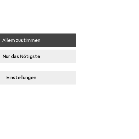
Einstellungen
Kundenkonto
Vergleichslisten
Merklisten
Warenkorb
Anmelden
Allem zustimmen
Nur das Nötigste
Einstellungen