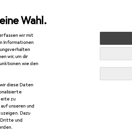
eine Wahl.
erfassen wir mit
raucht
IT + Multimedia
Netzwerk
Netzwerkkabel
en Informationen
ungsverhalten
Netzwerkkabel
en wir, um dir
funktionen wie den
wir diese Daten
onalisierte
eite zu
 auf unseren und
zuzeigen. Dazu
Dritte und
rden.