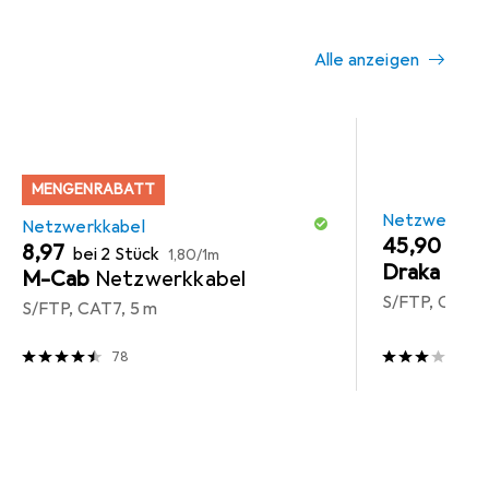
Alle anzeigen
MENGENRABATT
Netzwerkkab
Netzwerkkabel
EUR
EUR
45,90
EUR
EUR
8,97
0,92
/
bei 2 Stück
1,80
/
1m
Draka
Net
M-Cab
Netzwerkkabel
S/FTP, CAT7,
S/FTP, CAT7, 5 m
78
2