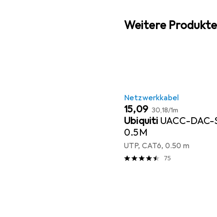
Weitere Produkte
Netzwerkkabel
EUR
EUR
15,09
30,18
/
1m
Ubiquiti
UACC-DAC-
0.5M
UTP, CAT6, 0.50 m
75