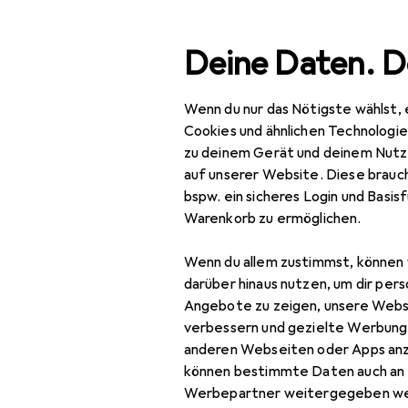
Suche
Deine Daten. D
Wenn du nur das Nötigste wählst, 
Navigation nach Kategorien
Gesamtsortiment
Geb
Gesamtsortiment
Cookies und ähnlichen Technologi
zu deinem Gerät und deinem Nutz
Gebraucht 
Gebraucht
auf unserer Website. Diese brauch
bspw. ein sicheres Login und Basis
IT + Multimedia
Warenkorb zu ermöglichen.
Netzwerk
Wenn du allem zustimmst, können 
Bridges + Router
darüber hinaus nutzen, um dir pers
Angebote zu zeigen, unsere Webs
Netzwerkadapter
verbessern und gezielte Werbung
anderen Webseiten oder Apps an
Netzwerkkabel
können bestimmte Daten auch an 
Netzwerkkamera
Werbepartner weitergegeben we