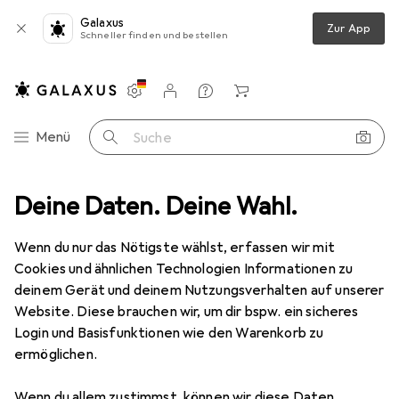
Galaxus
Zur App
Schneller finden und bestellen
Einstellungen
Kundenkonto
Vergleichslisten
Merklisten
Warenkorb
Navigation nach Kategorien
Menü
Suche
Produktbewertungen
Deine Daten. Deine Wahl.
Messen Temperatur ok und wird in der App...
Wenn du nur das Nötigste wählst, erfassen wir mit
Cookies und ähnlichen Technologien Informationen zu
deinem Gerät und deinem Nutzungsverhalten auf unserer
Website. Diese brauchen wir, um dir bspw. ein sicheres
EUR
24,73
Login und Basisfunktionen wie den Warenkorb zu
TFA
WeatherHub T/H Display Sender
ermöglichen.
Wenn du allem zustimmst, können wir diese Daten