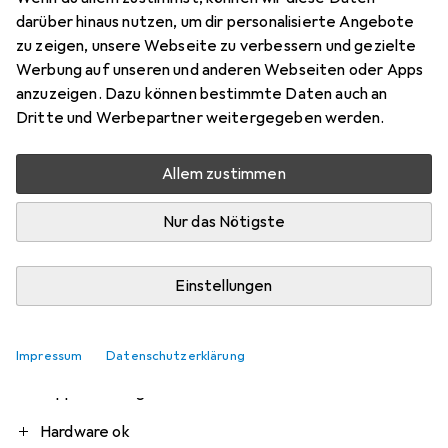
darüber hinaus nutzen, um dir personalisierte Angebote
zu zeigen, unsere Webseite zu verbessern und gezielte
Werbung auf unseren und anderen Webseiten oder Apps
Bewertung für TFA WeatherHub T/H
anzuzeigen. Dazu können bestimmte Daten auch an
Dritte und Werbepartner weitergegeben werden.
Display Sender
Allem zustimmen
tennisgott95
0
vor 6 Jahren
Nur das Nötigste
hat dieses Produkt gekauft
Einstellungen
Messen Temperatur ok und wird in der App auch
angezeigt. Jedoch ist die Bedienung der App sehr
schlecht und man kann die Daten nicht in einen anderen
Impressum
Datenschutzerklärung
Dienst einbinden.
Die App ist richtig schlecht
Pro
Contra
Hardware ok