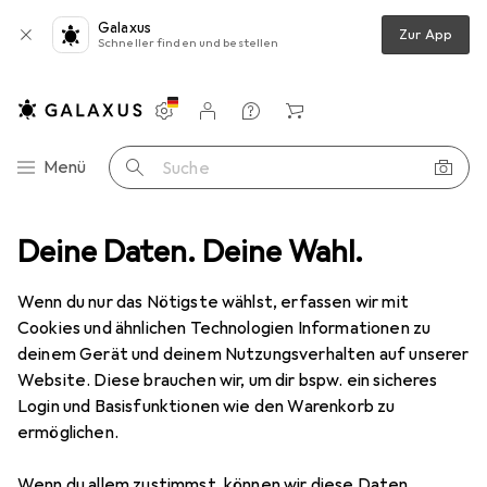
Galaxus
Zur App
Schneller finden und bestellen
Einstellungen
Kundenkonto
Vergleichslisten
Merklisten
Warenkorb
Navigation nach Kategorien
Menü
Suche
Deine Daten. Deine Wahl.
Gesamtsortiment
Haushalt
Küche
Küche
Wenn du nur das Nötigste wählst, erfassen wir mit
Cookies und ähnlichen Technologien Informationen zu
deinem Gerät und deinem Nutzungsverhalten auf unserer
Entdecken
Forum
Website. Diese brauchen wir, um dir bspw. ein sicheres
Login und Basisfunktionen wie den Warenkorb zu
Kaufberater
ermöglichen.
Wenn du allem zustimmst, können wir diese Daten