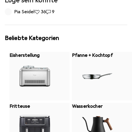
Lüge sein könnte
Pia Seidel
36 Likes
36
9 Kommentare
9
Beliebte Kategorien
Eisherstellung
Pfanne + Kochtopf
Fritteuse
Wasserkocher