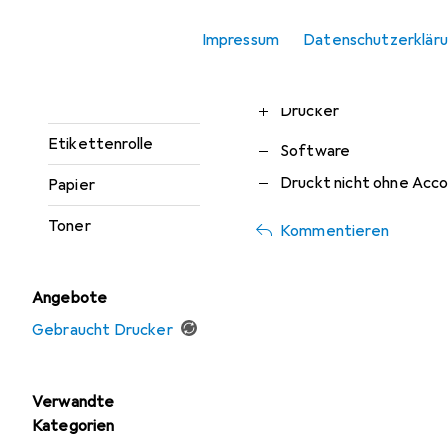
Nicht zu empfehlen!
Drucker Zubehör
Impressum
Datenschutzerklär
Drucker selbst wäre gut ab
Druckerpatrone
Drucker funktioniert und a
Etikettendrucker
Pro
Contra
Drucker
Etikettenrolle
Software
Druckt nicht ohne Acc
Papier
Toner
Kommentieren
Angebote
Gebraucht Drucker
Verwandte
Kategorien