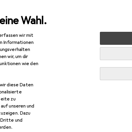
eine Wahl.
erfassen wir mit
Drucker + Scanner
Drucken
Drucker
HP LaserJet 
en Informationen
ungsverhalten
en wir, um dir
LaserJet M140we
funktionen wie den
er, Schwarz-Weiss
wir diese Daten
onalisierte
P LaserJet M140we
eite zu
 auf unseren und
zuzeigen. Dazu
ieses Produkt gekauft
Dritte und
rden.