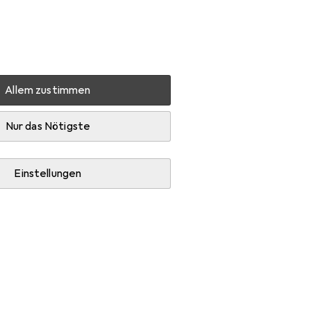
Einstellungen
Kundenkonto
Vergleichslisten
Merklisten
Warenkorb
Anmelden
Allem zustimmen
M140we
Produktbewertungen
Nicht zu empfehlen!
Nur das Nötigste
Einstellungen
-1