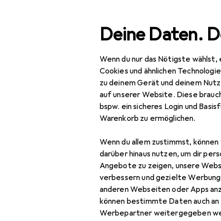
Suche
Deine Daten. D
Wenn du nur das Nötigste wählst, 
Navigation nach Kategorien
Gesamtsortiment
IT + Multimedia
Peripherie
Gesamtsortiment
Cookies und ähnlichen Technologi
zu deinem Gerät und deinem Nutz
IT + Multimedia
auf unserer Website. Diese brauch
HP
bspw. ein sicheres Login und Basis
Peripherie
Las
Warenkorb zu ermöglichen.
Drucker + Scanner
Wenn du allem zustimmst, können 
Drucken
darüber hinaus nutzen, um dir pers
Bewertung für H
Angebote zu zeigen, unsere Webs
3D
verbessern und gezielte Werbung
roger.portner
anderen Webseiten oder Apps an
Belegdrucker
vor 2 Jahren
• hat d
können bestimmte Daten auch an 
Drucker
Werbepartner weitergegeben we