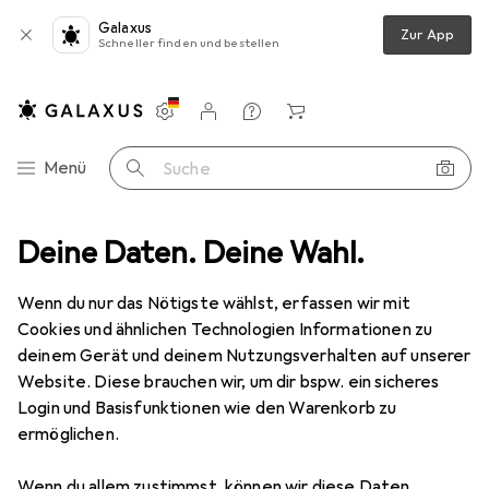
Galaxus
Zur App
Schneller finden und bestellen
Einstellungen
Kundenkonto
Vergleichslisten
Merklisten
Warenkorb
Navigation nach Kategorien
Menü
Suche
Deine Daten. Deine Wahl.
Peripherie
Drucker + Scanner
Drucken
Druckerpatrone
Druckerpatrone
· Tintenpatrone
Wenn du nur das Nötigste wählst, erfassen wir mit
Cookies und ähnlichen Technologien Informationen zu
deinem Gerät und deinem Nutzungsverhalten auf unserer
Produkte
Forum
Website. Diese brauchen wir, um dir bspw. ein sicheres
Login und Basisfunktionen wie den Warenkorb zu
ermöglichen.
Wenn du allem zustimmst, können wir diese Daten