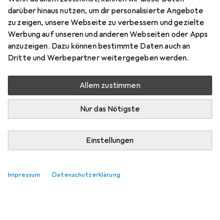
darüber hinaus nutzen, um dir personalisierte Angebote
Bewertung für De'Longhi
zu zeigen, unsere Webseite zu verbessern und gezielte
Abklopfbehälter DLSC059
Werbung auf unseren und anderen Webseiten oder Apps
anzuzeigen. Dazu können bestimmte Daten auch an
Dritte und Werbepartner weitergegeben werden.
LuigiP662
+1
vor 2 Jahren
hat dieses Produkt gekauft
Allem zustimmen
Nur das Nötigste
Perfekt
Perfekt für den Barista zu Hause
Einstellungen
Pro
Contra
Praktisch gut
Keine
Impressum
Datenschutzerklärung
Kommentieren