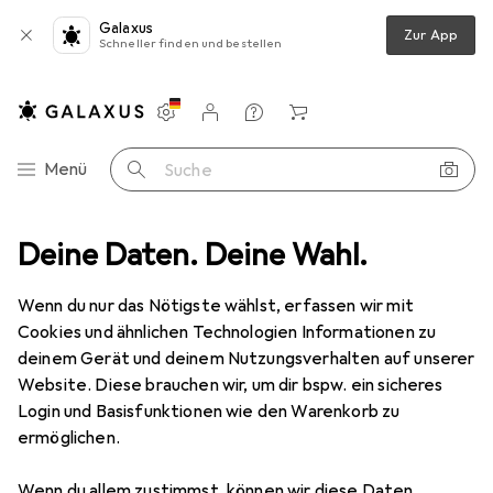
Galaxus
Zur App
Schneller finden und bestellen
Einstellungen
Kundenkonto
Vergleichslisten
Merklisten
Warenkorb
Navigation nach Kategorien
Menü
Suche
nghi Abklopfbehälter DLSC059
Deine Daten. Deine Wahl.
Produktbewertungen
Perfekt
Wenn du nur das Nötigste wählst, erfassen wir mit
Cookies und ähnlichen Technologien Informationen zu
deinem Gerät und deinem Nutzungsverhalten auf unserer
De'Longhi
Abklopfbehälter DLSC059
Website. Diese brauchen wir, um dir bspw. ein sicheres
Login und Basisfunktionen wie den Warenkorb zu
ermöglichen.
Wenn du allem zustimmst, können wir diese Daten