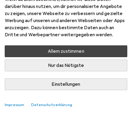
Butterdose Scherenschnitt
darüber hinaus nutzen, um dir personalisierte Angebote
zu zeigen, unsere Webseite zu verbessern und gezielte
Werbung auf unseren und anderen Webseiten oder Apps
carrera_be
+1
anzuzeigen. Dazu können bestimmte Daten auch an
vor 2 Jahren
hat dieses Produkt gekauft
Dritte und Werbepartner weitergegeben werden.
Allem zustimmen
Retorniert
Etwas zu eng und klein, auch wenn eine CH-Butterform
Nur das Nötigste
darin Platz findet. Leider war der Boden leicht wackelig
bzw. nicht ganz perfekt eben gewesen.
Einstellungen
Kommentieren
Impressum
Datenschutzerklärung