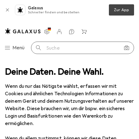
Galaxus
Zur App
Schneller finden und bestellen
Einstellungen
Kundenkonto
Vergleichslisten
Merklisten
Warenkorb
Navigation nach Kategorien
Menü
Suche
 Butterdose Scherenschnitt
Deine Daten. Deine Wahl.
Produktbewertungen
Retorniert
Wenn du nur das Nötigste wählst, erfassen wir mit
Stronghold
CH Butterdose
Cookies und ähnlichen Technologien Informationen zu
Scherenschnitt
deinem Gerät und deinem Nutzungsverhalten auf unserer
Website. Diese brauchen wir, um dir bspw. ein sicheres
Login und Basisfunktionen wie den Warenkorb zu
ermöglichen.
Bewertung für Stronghold CH
Wenn du allem zustimmst, können wir diese Daten