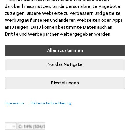
darüber hinaus nutzen, um dir personalisierte Angebote
Frizzant
zu zeigen, unsere Webseite zu verbessern und gezielte
0
vor 2 Jahren
Werbung auf unseren und anderen Webseiten oder Apps
hat dieses Produkt gekauft
anzuzeigen. Dazu können bestimmte Daten auch an
Dritte und Werbepartner weitergegeben werden.
Schnell - auch ohne DRAM cache
Es wird gesagt fürs gaming kaufe dir eine SSD mit hohem
Allem zustimmen
read/write... Du brauchste eine DRAM cache! Etc.
Bist du bereit 1-2 Sekunden bei Spielbeginn länger zu
Nur das Nötigste
warten (wenn überhaupt), dann tut es diese tolle SSD
total. Im
mehr
Einstellungen
Pro
Contra
Sehr Schnell
Klein
Impressum
Datenschutzerklärung
keine DRAM cache