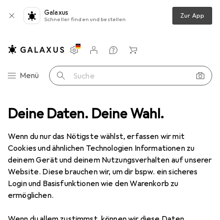
Galaxus
Zur App
Schneller finden und bestellen
Einstellungen
Kundenkonto
Vergleichslisten
Merklisten
Warenkorb
Navigation nach Kategorien
Menü
Suche
ORE XT
Deine Daten. Deine Wahl.
Produktbewertungen
Schnell - auch ohne DRAM cache
EUR
EUR
574,81
143,71
/
1TB
Wenn du nur das Nötigste wählst, erfassen wir mit
Corsair
MP600 CORE XT
Cookies und ähnlichen Technologien Informationen zu
4000 GB, M.2 2280
deinem Gerät und deinem Nutzungsverhalten auf unserer
Website. Diese brauchen wir, um dir bspw. ein sicheres
Login und Basisfunktionen wie den Warenkorb zu
Bewertung für Corsair MP600 CORE
ermöglichen.
XT
Wenn du allem zustimmst, können wir diese Daten