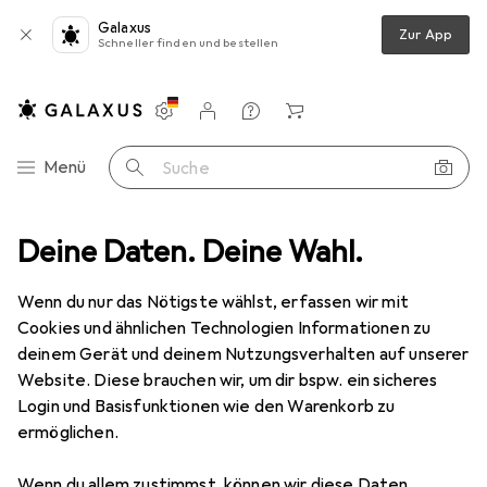
Galaxus
Zur App
Schneller finden und bestellen
Einstellungen
Kundenkonto
Vergleichslisten
Merklisten
Warenkorb
Navigation nach Kategorien
Menü
Suche
ltimedia
Deine Daten. Deine Wahl.
PC Komponenten
Steckkarten
Storage Controller
Storage Controller
Wenn du nur das Nötigste wählst, erfassen wir mit
Cookies und ähnlichen Technologien Informationen zu
deinem Gerät und deinem Nutzungsverhalten auf unserer
Produkte
Forum
Website. Diese brauchen wir, um dir bspw. ein sicheres
Login und Basisfunktionen wie den Warenkorb zu
ermöglichen.
Wenn du allem zustimmst, können wir diese Daten