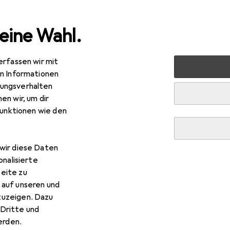
eine Wahl.
erfassen wir mit
Drucker + Scanner
Drucken
Drucker
HP M283fdw C
en Informationen
ungsverhalten
en wir, um dir
funktionen wie den
M283fdw Color LaserJet Pro
er, Farbe
wir diese Daten
onalisierte
eite zu
 auf unseren und
 M283fdw Color LaserJet Pro
zuzeigen. Dazu
Dritte und
rden.