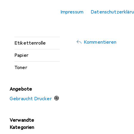
vor 6 Jahren
• hat d
Drucker Zubehör
Impressum
Datenschutzerklär
sehr gut
Druckerpatrone
Preis Leistung OK
Etikettendrucker
Kommentieren
Etikettenrolle
Papier
Toner
Angebote
Gebraucht Drucker
Verwandte
Kategorien