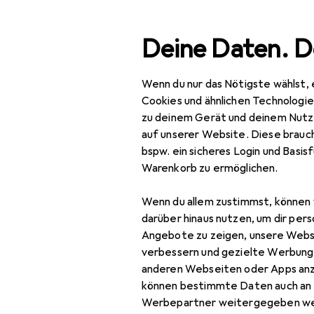
Suche
Deine Daten. D
Wenn du nur das Nötigste wählst, 
Navigation nach Kategorien
Gesamtsortiment
IT + Multimedia
Peripherie
Gesamtsortiment
Cookies und ähnlichen Technologi
zu deinem Gerät und deinem Nutz
IT + Multimedia
auf unserer Website. Diese brauch
bspw. ein sicheres Login und Basis
HP
Peripherie
Warenkorb zu ermöglichen.
Las
Drucker + Scanner
Wenn du allem zustimmst, können 
Drucken
darüber hinaus nutzen, um dir pers
Angebote zu zeigen, unsere Webs
3D
verbessern und gezielte Werbung
Bewertung für HP
anderen Webseiten oder Apps an
Belegdrucker
können bestimmte Daten auch an 
Drucker
ebossi
Werbepartner weitergegeben we