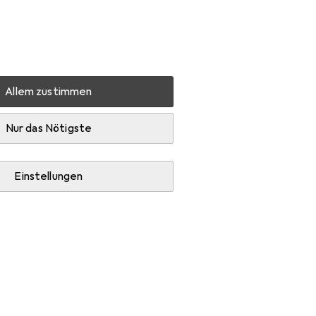
Einstellungen
Kundenkonto
Vergleichslisten
Merklisten
Warenkorb
Anmelden
Allem zustimmen
olor LaserJet Pro
Produktbewertungen
sehr gut
Nur das Nötigste
Einstellungen
+4