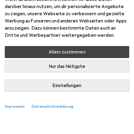
darüber hinaus nutzen, um dir personalisierte Angebote
zu zeigen, unsere Webseite zu verbessern und gezielte
Bewertung für Logitech MX Master
Werbung auf unseren und anderen Webseiten oder Apps
OEM
anzuzeigen. Dazu können bestimmte Daten auch an
Dritte und Werbepartner weitergegeben werden.
stadlfa76
+2
Allem zustimmen
vor 6 Jahren
hat dieses Produkt gekauft
Nur das Nötigste
Super
Einstellungen
Sehr gutes Produkt. Die programmierbaren Tasten sind
für mich ab jetzt unerlässlich
Impressum
Datenschutzerklärung
Kommentieren