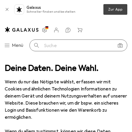
Galaxus
Zur App
Schneller finden und bestellen
Einstellungen
Kundenkonto
Vergleichslisten
Merklisten
Warenkorb
Navigation nach Kategorien
Menü
Suche
aus
Deine Daten. Deine Wahl.
Logitech MX Master OEM
Produktbewertungen
Super
Wenn du nur das Nötigste wählst, erfassen wir mit
Cookies und ähnlichen Technologien Informationen zu
deinem Gerät und deinem Nutzungsverhalten auf unserer
EUR
175,05
Logitech
MX Master OEM
Website. Diese brauchen wir, um dir bspw. ein sicheres
Kabellos
Login und Basisfunktionen wie den Warenkorb zu
ermöglichen.
Wenn du allem zustimmst, können wir diese Daten