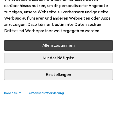
vor 2 Jahren
darüber hinaus nutzen, um dir personalisierte Angebote
hat dieses Produkt gekauft
zu zeigen, unsere Webseite zu verbessern und gezielte
Werbung auf unseren und anderen Webseiten oder Apps
Super Qualität, leider wurde angegebene
anzuzeigen. Dazu können bestimmte Daten auch an
Lieferfrist/Verfügbarkeit von Galaxus nicht eingehalten
Dritte und Werbepartner weitergegeben werden.
Bei Bestellung zeigte es "heute bestellt, morgen
geliefert". Da meine Tastatur defekt war, entschied ich
Allem zustimmen
mich auch wegen der sofortigen Verfügbarkeit für dieses
Produkt. Leider erfolgt die Lieferung nicht am Folgetag,
Nur das Nötigste
sondern
mehr
Pro
Contra
Sehr gute Qualität, leise und feine Tasten
Einstellungen
Lieferzeit wurde nicht eingehalten
Impressum
Datenschutzerklärung
Kommentieren