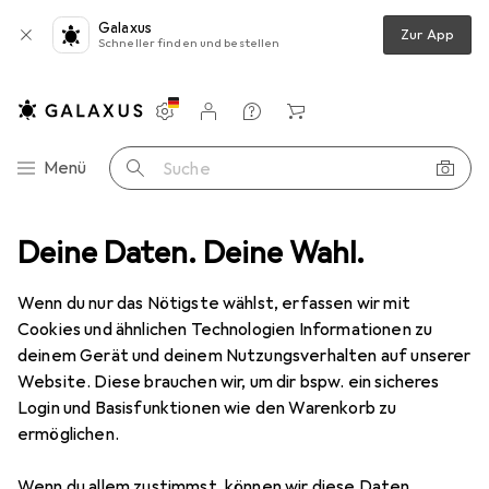
Galaxus
Zur App
Schneller finden und bestellen
Einstellungen
Kundenkonto
Vergleichslisten
Merklisten
Warenkorb
Navigation nach Kategorien
Menü
Suche
Produktbewertungen
Deine Daten. Deine Wahl.
Super Qualität, leider wurde angegebene ...
Dell
KM7321W
Wenn du nur das Nötigste wählst, erfassen wir mit
CH, Kabellos
Cookies und ähnlichen Technologien Informationen zu
deinem Gerät und deinem Nutzungsverhalten auf unserer
Website. Diese brauchen wir, um dir bspw. ein sicheres
Bewertung für Dell KM7321W
Login und Basisfunktionen wie den Warenkorb zu
ermöglichen.
beat.moeckli
-2
Wenn du allem zustimmst, können wir diese Daten