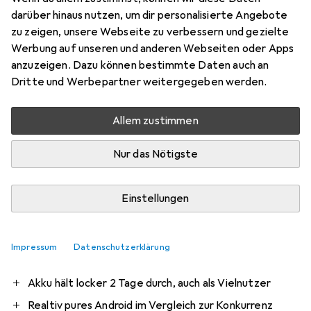
darüber hinaus nutzen, um dir personalisierte Angebote
Bewertung für Motorola ThinkPhone
zu zeigen, unsere Webseite zu verbessern und gezielte
Werbung auf unseren und anderen Webseiten oder Apps
anzuzeigen. Dazu können bestimmte Daten auch an
Ehemaliger Benutzer
0
Dritte und Werbepartner weitergegeben werden.
vor 2 Jahren
hat dieses Produkt gekauft
Allem zustimmen
Top Preis/Leistungsverhältnis
Nur das Nötigste
Hab das Gerät seit rund einer Woche im Einsatz und bin
bisher rundum zufrieden. Ist nicht nur ein reines Business-
Phone, sondern auch sehr gut für private Anwender
Einstellungen
geeignet.
Pro
Contra
Geschwindigkeit
Impressum
Datenschutzerklärung
Haptik, Optik (Geschmackssache)
Akku hält locker 2 Tage durch, auch als Vielnutzer
Realtiv pures Android im Vergleich zur Konkurrenz