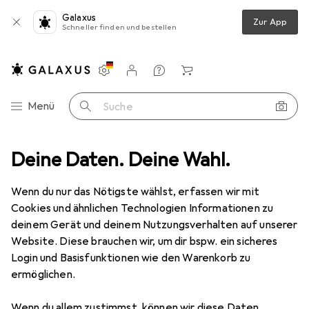
Galaxus
Zur App
Schneller finden und bestellen
Einstellungen
Kundenkonto
Vergleichslisten
Merklisten
Warenkorb
Navigation nach Kategorien
Menü
Suche
hinkPhone
Deine Daten. Deine Wahl.
Produktbewertungen
Top Preis/Leistungsverhältnis
Wenn du nur das Nötigste wählst, erfassen wir mit
Cookies und ähnlichen Technologien Informationen zu
EUR
376,97
deinem Gerät und deinem Nutzungsverhalten auf unserer
Motorola
ThinkPhone
Website. Diese brauchen wir, um dir bspw. ein sicheres
256 GB, Carbon Black, 6.60", Dual SIM, 5G
Login und Basisfunktionen wie den Warenkorb zu
ermöglichen.
Wenn du allem zustimmst, können wir diese Daten