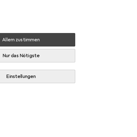
Einstellungen
Kundenkonto
Vergleichslisten
Merklisten
Warenkorb
Anmelden
Allem zustimmen
t Abfalleimer
Produktbewertungen
Wie erwartet
Nur das Nötigste
Einstellungen