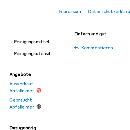
koller.fabienne
Geschirrtuch
vor 6 Jahren
• hat d
Impressum
Datenschutzerklär
Haushaltspapier
Wie erwartet
Küchenrollenhalter
Einfach und gut
Reinigungsmittel
Kommentieren
Reinigungsutensil
Angebote
Ausverkauf
Abfalleimer
Gebraucht
Abfalleimer
Dazugehörig