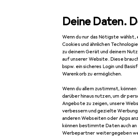
Suche
Deine Daten. D
Wenn du nur das Nötigste wählst, 
Navigation nach Kategorien
Gesamtsortiment
Haushalt
Kü
Gesamtsortiment
Cookies und ähnlichen Technologi
zu deinem Gerät und deinem Nutz
Haushalt
auf unserer Website. Diese brauch
bspw. ein sicheres Login und Basis
EU
13
Küche
Warenkorb zu ermöglichen.
Zel
Entsorgen + Reinigen
13.5
Wenn du allem zustimmst, können 
Abfalleimer
darüber hinaus nutzen, um dir pers
Angebote zu zeigen, unsere Webs
Abfallsack
verbessern und gezielte Werbung
anderen Webseiten oder Apps an
Abtropfgestell
Bewertung für Zel
können bestimmte Daten auch an 
Geschirrspülmittel
Werbepartner weitergegeben we