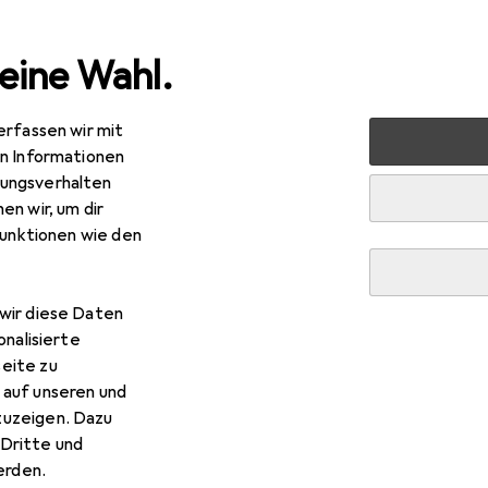
eine Wahl.
erfassen wir mit
che
Entsorgen + Reinigen
Abfalleimer
Zeller Presen
en Informationen
ungsverhalten
en wir, um dir
funktionen wie den
R
,46
ler Present
Abfalleimer
0 l
wir diese Daten
onalisierte
eite zu
 auf unseren und
zuzeigen. Dazu
ler Present Abfalleimer
Dritte und
rden.