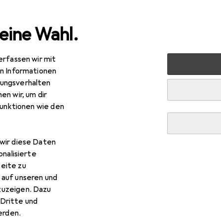
eine Wahl.
erfassen wir mit
s + Tablets
Tablet + eReader
Tablet
Apple iPad (20
en Informationen
ungsverhalten
en wir, um dir
funktionen wie den
ple
iPad (2019)
 WLAN, 10.20", 32 GB, Gold
wir diese Daten
onalisierte
eite zu
 auf unseren und
zuzeigen. Dazu
Dritte und
rden.
le iPad (2019)