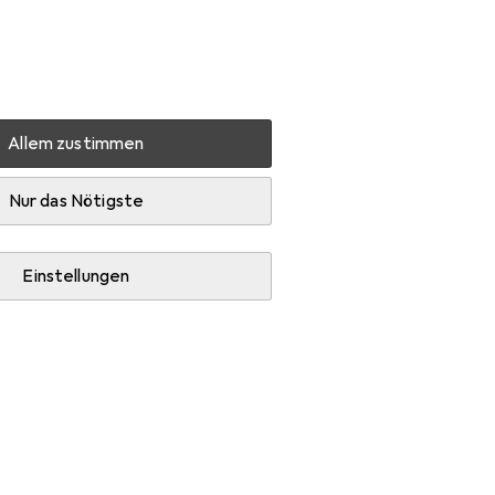
Einstellungen
Kundenkonto
Vergleichslisten
Merklisten
Warenkorb
Anmelden
Allem zustimmen
19)
Produktbewertungen
Würde es wieder kaufen
Nur das Nötigste
Einstellungen