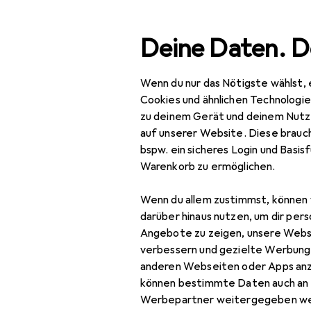
Suche
Deine Daten. D
Wenn du nur das Nötigste wählst, 
Navigation nach Kategorien
Gesamtsortiment
IT + Multimedia
Smartphone
Gesamtsortiment
Cookies und ähnlichen Technologi
zu deinem Gerät und deinem Nutz
IT + Multimedia
auf unserer Website. Diese brauch
bspw. ein sicheres Login und Basis
Smartphones +
Warenkorb zu ermöglichen.
Tablets
Ap
nur
Wenn du allem zustimmst, können 
Tablet + eReader
darüber hinaus nutzen, um dir pers
eReader
Angebote zu zeigen, unsere Webs
verbessern und gezielte Werbung
eReader Hülle
anderen Webseiten oder Apps an
können bestimmte Daten auch an 
Grafiktablett
Werbepartner weitergegeben we
Bewertung für App