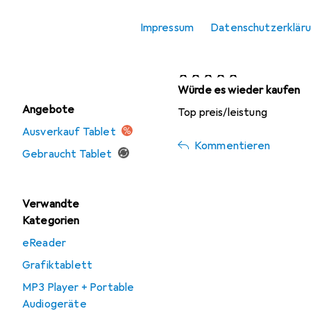
Tablet
Impressum
Datenschutzerklär
Tablet Refurbished
marcerne
vor 6 Jahren
• hat d
Tablet Zubehör
Würde es wieder kaufen
Angebote
Top preis/leistung
Ausverkauf Tablet
Kommentieren
Gebraucht Tablet
Verwandte
Kategorien
eReader
Grafiktablett
MP3 Player + Portable
Audiogeräte