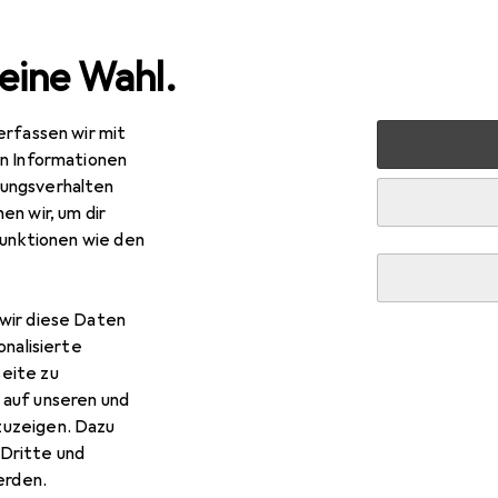
eine Wahl.
erfassen wir mit
 Multimedia
Peripherie
Videokonferenz + Telefonie
en Informationen
ungsverhalten
R
6,21
en wir, um dir
feo
ST 56 IP
funktionen wie den
wir diese Daten
 Agfeo ST 56 IP
onalisierte
eite zu
 auf unseren und
 Zubehör zum Produkt Agfeo ST 56 IP aus der Kategorie Telef
zuzeigen. Dazu
Dritte und
rden.