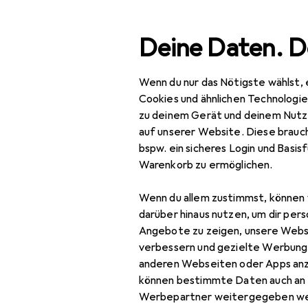
Suche
Deine Daten. D
Wenn du nur das Nötigste wählst, 
Navigation nach Kategorien
Gesamtsortiment
IT +
Gesamtsortiment
Cookies und ähnlichen Technologi
zu deinem Gerät und deinem Nutz
IT + Multimedia
EU
43
auf unserer Website. Diese brauch
Ag
bspw. ein sicheres Login und Basis
Peripherie
Warenkorb zu ermöglichen.
Videokonferenz +
Wenn du allem zustimmst, können 
Telefonie
Zubehör für
darüber hinaus nutzen, um dir pers
Headset Zubehör
Angebote zu zeigen, unsere Webs
verbessern und gezielte Werbung
Hier findest du passendes
Konferenzgerät
anderen Webseiten oder Apps an
Sortieren nach
:
Relevanz
können bestimmte Daten auch an 
Konferenzgerät
Werbepartner weitergegeben we
Zubehör
Produktliste