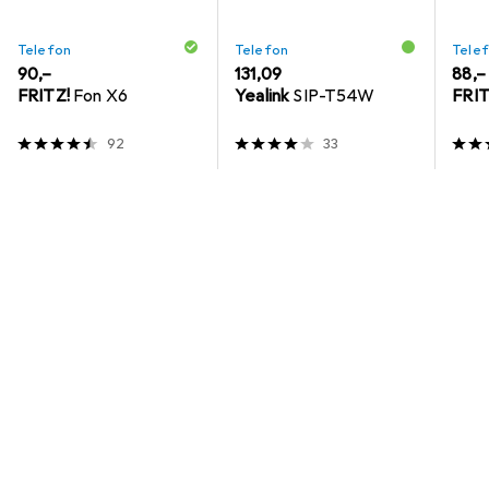
Telefon
Telefon
Tele
EUR
90,–
EUR
131,09
EUR
88,–
FRITZ!
Fon X6
Yealink
SIP-T54W
FRIT
92
33