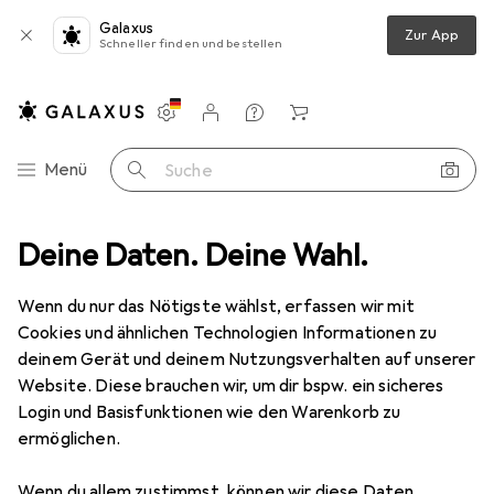
Galaxus
Zur App
Schneller finden und bestellen
Einstellungen
Kundenkonto
Vergleichslisten
Merklisten
Warenkorb
Navigation nach Kategorien
Menü
Suche
Multimedia
Deine Daten. Deine Wahl.
Peripherie
Videokonferenz + Telefonie
Telefon
Gebraucht Telefon
Wenn du nur das Nötigste wählst, erfassen wir mit
Cookies und ähnlichen Technologien Informationen zu
deinem Gerät und deinem Nutzungsverhalten auf unserer
Website. Diese brauchen wir, um dir bspw. ein sicheres
Login und Basisfunktionen wie den Warenkorb zu
ermöglichen.
Wenn du allem zustimmst, können wir diese Daten