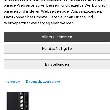
unsere Webseite zu verbessern und gezielte Werbung auf
unseren und anderen Webseiten oder Apps anzuzeigen.
Dazu können bestimmte Daten auch an Dritte und
Werbepartner weitergegeben werden.
Allem zustimmen
Nur das Nötigste
EUR
848,43
APC
CDX Vertical Cable Mana
Einstellungen
Impressum
Datenschutzerklärung