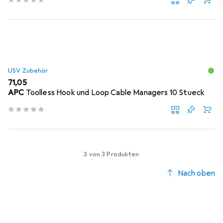
USV Zubehör
EUR
71,05
APC
Toolless Hook und Loop Cable Managers 10 Stueck
3 von 3 Produkten
Nach oben