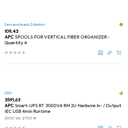
Serverschrank Zubehör
EUR
109,43
APC
SPOOLS FOR VERTICAL FIBER ORGANIZER -
Quantity 4
USV
EUR
3591,63
APC
Smart-UPS RT 3000VA RM 2U Hardwire In- / Output
IEC USB 4min Runtime
3000 VA, 2700 W