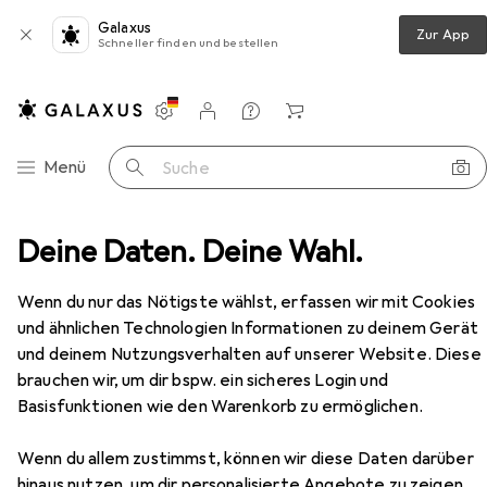
Galaxus
Zur App
Schneller finden und bestellen
Einstellungen
Kundenkonto
Vergleichslisten
Merklisten
Warenkorb
Navigation nach Kategorien
Menü
Suche
behör
Deine Daten. Deine Wahl.
USV Zubehör
APC CDX Vertical Cable Mana
Zubehör
Wenn du nur das Nötigste wählst, erfassen wir mit Cookies
und ähnlichen Technologien Informationen zu deinem Gerät
und deinem Nutzungsverhalten auf unserer Website. Diese
brauchen wir, um dir bspw. ein sicheres Login und
Basisfunktionen wie den Warenkorb zu ermöglichen.
Wenn du allem zustimmst, können wir diese Daten darüber
hinaus nutzen, um dir personalisierte Angebote zu zeigen,