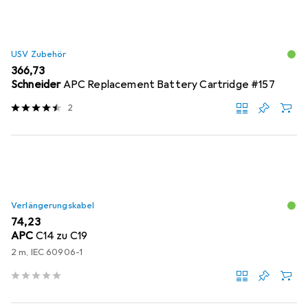
USV Zubehör
EUR
366,73
Schneider
APC Replacement Battery Cartridge #157
2
Verlängerungskabel
EUR
74,23
APC
C14 zu C19
2 m, IEC 60906-1