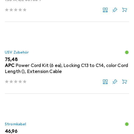
USV Zubehör
EUR
75,48
APC
Power Cord Kit (6 ea), Locking C13 to C14, color Cord
Length (), Extension Cable
Stromkabel
EUR
46,96