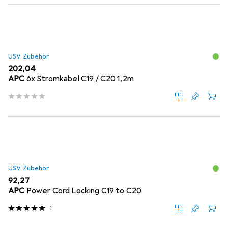
USV Zubehör
EUR
202,04
APC
6x Stromkabel C19 / C20 1,2m
USV Zubehör
EUR
92,27
APC
Power Cord Locking C19 to C20
1