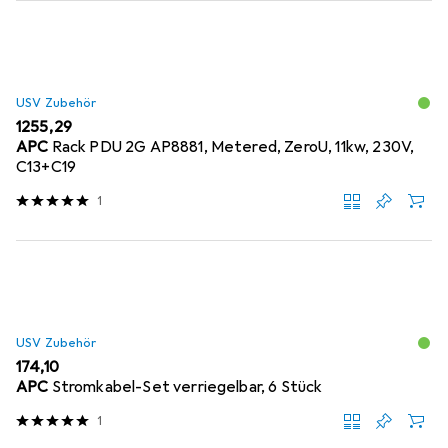
USV Zubehör
EUR
1255,29
APC
Rack PDU 2G AP8881, Metered, ZeroU, 11kw, 230V,
C13+C19
1
USV Zubehör
EUR
174,10
APC
Stromkabel-Set verriegelbar, 6 Stück
1