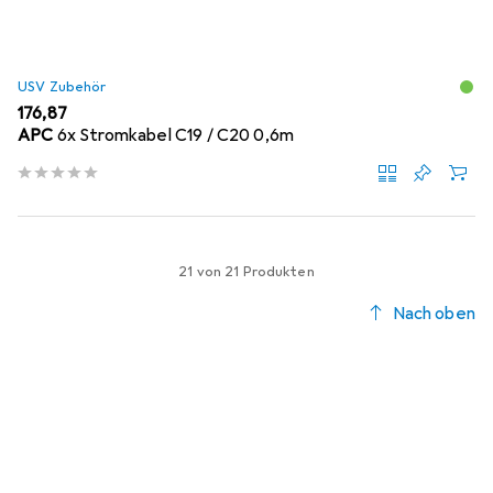
USV Zubehör
EUR
176,87
APC
6x Stromkabel C19 / C20 0,6m
21 von 21 Produkten
Nach oben