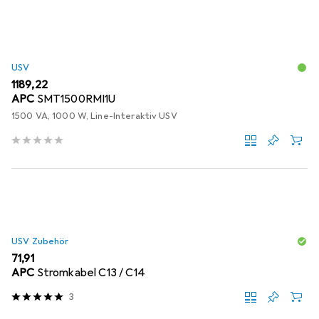
USV
EUR
1189,22
APC
SMT1500RMI1U
1500 VA, 1000 W, Line-Interaktiv USV
USV Zubehör
EUR
71,91
APC
Stromkabel C13 / C14
3