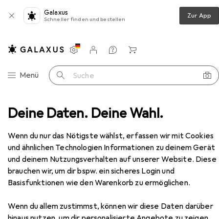
Galaxus
Zur App
Schneller finden und bestellen
Einstellungen
Kundenkonto
Vergleichslisten
Merklisten
Warenkorb
Navigation nach Kategorien
Menü
Suche
ehör
Deine Daten. Deine Wahl.
USV Zubehör
APC Easy PDU Basic EPDU1132B
Zubehör
Wenn du nur das Nötigste wählst, erfassen wir mit Cookies
und ähnlichen Technologien Informationen zu deinem Gerät
und deinem Nutzungsverhalten auf unserer Website. Diese
brauchen wir, um dir bspw. ein sicheres Login und
Basisfunktionen wie den Warenkorb zu ermöglichen.
Wenn du allem zustimmst, können wir diese Daten darüber
hinaus nutzen, um dir personalisierte Angebote zu zeigen,