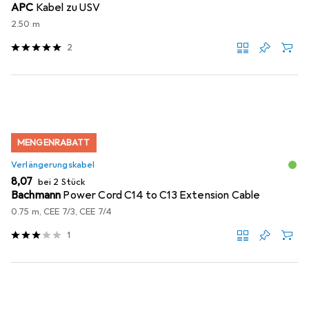
APC
Kabel zu USV
2.50 m
2
MENGENRABATT
Verlängerungskabel
EUR
8,07
bei 2 Stück
Bachmann
Power Cord C14 to C13 Extension Cable
0.75 m, CEE 7/3, CEE 7/4
1