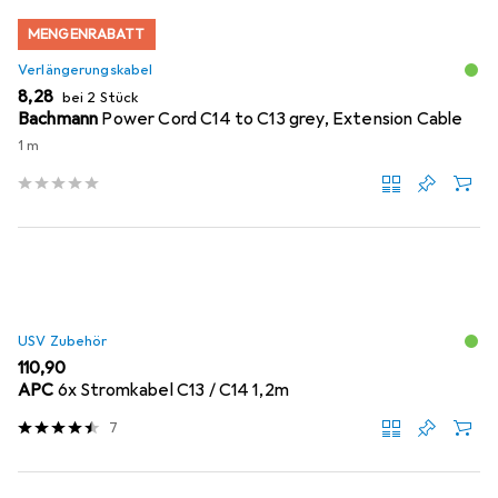
MENGENRABATT
Verlängerungskabel
EUR
8,28
bei 2 Stück
Bachmann
Power Cord C14 to C13 grey, Extension Cable
1 m
USV Zubehör
EUR
110,90
APC
6x Stromkabel C13 / C14 1,2m
7