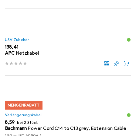
USV Zubehör
EUR
138,41
APC
Netzkabel
MENGENRABATT
Verlängerungskabel
EUR
8,59
bei 2 Stück
Bachmann
Power Cord C14 to C13 grey, Extension Cable
1.50 m, IEC 60906-1