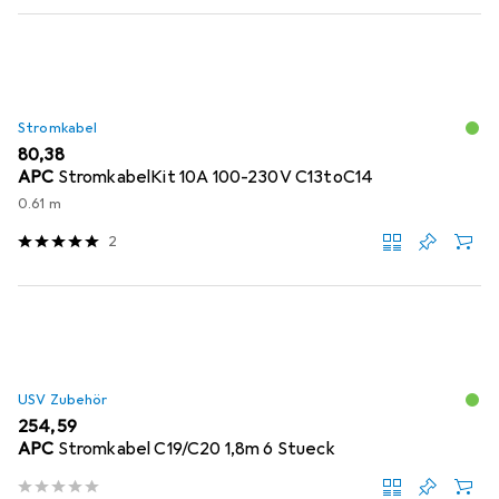
Stromkabel
EUR
80,38
APC
StromkabelKit 10A 100-230V C13toC14
0.61 m
2
USV Zubehör
EUR
254,59
APC
Stromkabel C19/C20 1,8m 6 Stueck