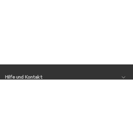
Hilfe und Kontakt
Service
Über Uns
Rückgabe