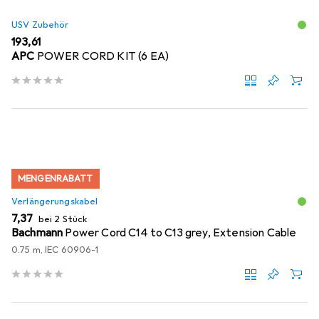
USV Zubehör
EUR
193,61
APC
POWER CORD KIT (6 EA)
MENGENRABATT
Verlängerungskabel
EUR
7,37
bei 2 Stück
Bachmann
Power Cord C14 to C13 grey, Extension Cable
0.75 m, IEC 60906-1