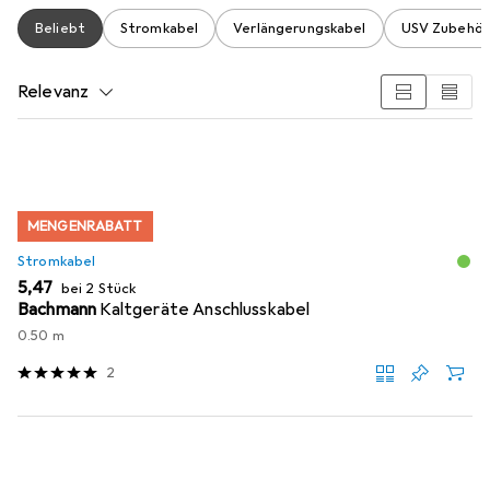
Beliebt
Stromkabel
Verlängerungskabel
USV Zubehör
Relevanz
Produktliste
MENGENRABATT
Stromkabel
EUR
5,47
bei 2 Stück
Bachmann
Kaltgeräte Anschlusskabel
0.50 m
2