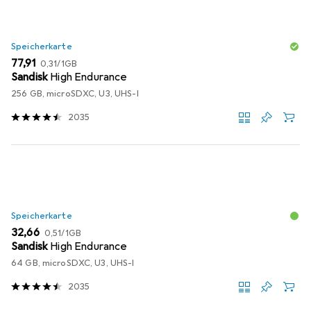
Speicherkarte
EUR
EUR
77,91
0,31
/
1GB
Sandisk
High Endurance
256 GB, microSDXC, U3, UHS-I
2035
Speicherkarte
EUR
EUR
32,66
0,51
/
1GB
Sandisk
High Endurance
64 GB, microSDXC, U3, UHS-I
2035