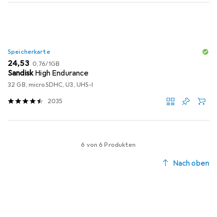
Speicherkarte
EUR
EUR
24,53
0,76
/
1GB
Sandisk
High Endurance
32 GB, microSDHC, U3, UHS-I
2035
6 von 6 Produkten
Nach oben