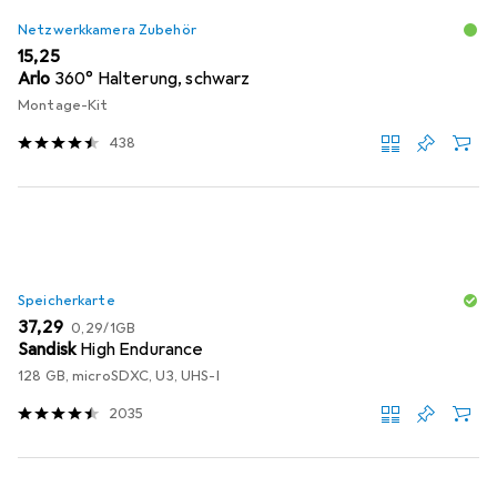
Netzwerkkamera Zubehör
EUR
15,25
Arlo
360° Halterung, schwarz
Montage-Kit
438
Speicherkarte
EUR
EUR
37,29
0,29
/
1GB
Sandisk
High Endurance
128 GB, microSDXC, U3, UHS-I
2035