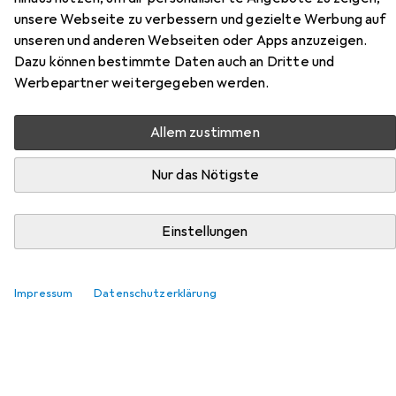
unsere Webseite zu verbessern und gezielte Werbung auf
Hier findest du passendes Zubehör zum Produkt Arlo Go 2
unseren und anderen Webseiten oder Apps anzuzeigen.
aus den Kategorien Netzwerkkamera Zubehör und
Dazu können bestimmte Daten auch an Dritte und
Speicherkarte.
Werbepartner weitergegeben werden.
Relevanz
Allem zustimmen
Produktliste
Nur das Nötigste
Netzwerkkamera Zubehör
Einstellungen
EUR
56,10
Arlo
Go 2 Gehäuse, schwarz
Impressum
Datenschutzerklärung
81