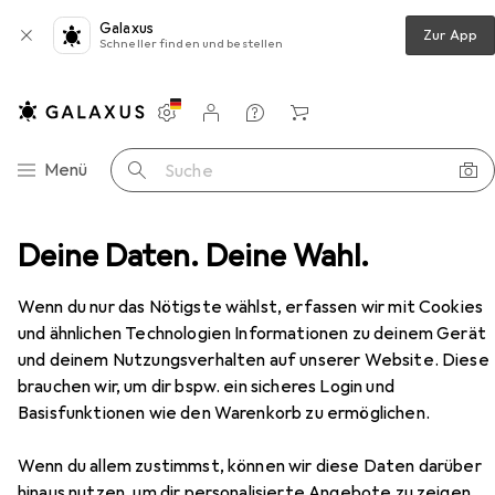
Galaxus
Zur App
Schneller finden und bestellen
Einstellungen
Kundenkonto
Vergleichslisten
Merklisten
Warenkorb
Navigation nach Kategorien
Menü
Suche
timedia
Deine Daten. Deine Wahl.
Netzwerk
Netzwerkkamera
Arlo Go 2
Zubehör
Wenn du nur das Nötigste wählst, erfassen wir mit Cookies
EUR
243,67
und ähnlichen Technologien Informationen zu deinem Gerät
Arlo
Go 2
und deinem Nutzungsverhalten auf unserer Website. Diese
1920 x 1080 Pixels
brauchen wir, um dir bspw. ein sicheres Login und
Basisfunktionen wie den Warenkorb zu ermöglichen.
Wenn du allem zustimmst, können wir diese Daten darüber
Zubehör für Arlo Go 2
hinaus nutzen, um dir personalisierte Angebote zu zeigen,