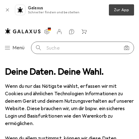
Galaxus
Zur App
Schneller finden und bestellen
Einstellungen
Kundenkonto
Vergleichslisten
Merklisten
Warenkorb
Navigation nach Kategorien
Menü
Suche
ken
Deine Daten. Deine Wahl.
Drucker Zubehör
Bixolon Gürtelclip SPP-Serie
Zubehör
Wenn du nur das Nötigste wählst, erfassen wir mit
Cookies und ähnlichen Technologien Informationen zu
deinem Gerät und deinem Nutzungsverhalten auf unserer
EUR
55,43
Website. Diese brauchen wir, um dir bspw. ein sicheres
Bixolon
Gürtelclip SPP-Serie
Login und Basisfunktionen wie den Warenkorb zu
ermöglichen.
Wenn du allem zustimmst, können wir diese Daten