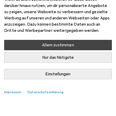
darüber hinaus nutzen, um dir personalisierte Angebote
zu zeigen, unsere Webseite zu verbessern und gezielte
Zubehör für Bixolon Gürtelclip
Werbung auf unseren und anderen Webseiten oder Apps
SPP-Serie
anzuzeigen. Dazu können bestimmte Daten auch an
Dritte und Werbepartner weitergegeben werden.
Hier findest du passendes Zubehör zum Produkt Bixolon
Gürtelclip SPP-Serie.
Allem zustimmen
Relevanz
Nur das Nötigste
Produktliste
Keine Produkte gefunden
Einstellungen
Impressum
Datenschutzerklärung