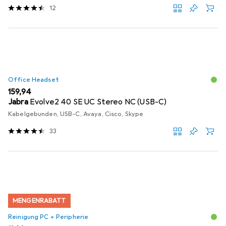
12
Office Headset
EUR
159,94
Jabra
Evolve2 40 SE UC Stereo NC (USB-C)
Kabelgebunden, USB-C, Avaya, Cisco, Skype
33
MENGENRABATT
Reinigung PC + Peripherie