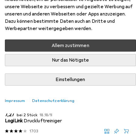
unsere Webseite zu verbessern und gezielte Werbung auf
Hier findest du passendes Zubehör zum Produkt
unseren und anderen Webseiten oder Apps anzuzeigen.
Conceptronic KRONIC01DE aus den Kategorien Reinigung
Dazu können bestimmte Daten auch an Dritte und
PC + Peripherie, Gaming Headset und Mausmatte.
Werbepartner weitergegeben werden.
Beliebt
Reinigung PC + Peripherie
Gaming Headset
M
Allem zustimmen
Nur das Nötigste
Relevanz
Produktliste
Einstellungen
MENGENRABATT
Impressum
Datenschutzerklärung
Reinigung PC + Peripherie
EUR
EUR
7,27
bei 2 Stück
18,18
/
1l
LogiLink
Druckluftreiniger
1703