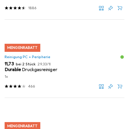
1886
MENGENRABATT
Reinigung PC + Peripherie
EUR
EUR
11,73
bei 2 Stück
29,33
/
1l
Durable
Druckgasreiniger
1x
466
MENGENRABATT