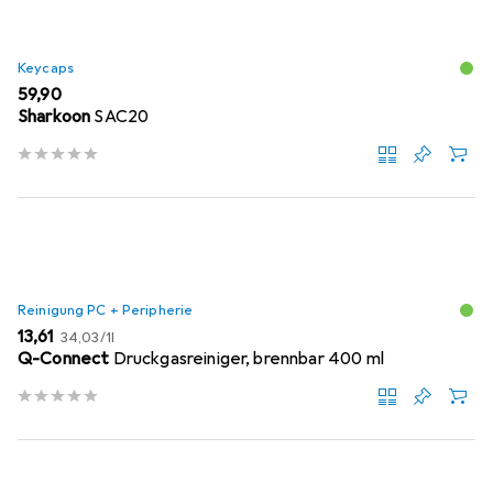
Keycaps
EUR
59,90
Sharkoon
SAC20
Reinigung PC + Peripherie
EUR
EUR
13,61
34,03
/
1l
Q-Connect
Druckgasreiniger, brennbar 400 ml