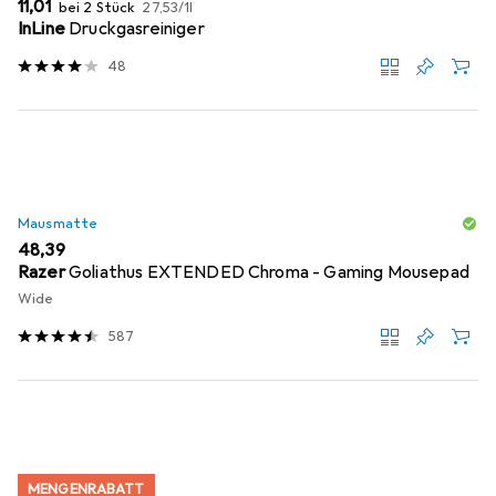
EUR
EUR
11,01
bei 2 Stück
27,53
/
1l
InLine
Druckgasreiniger
48
Mausmatte
EUR
48,39
Razer
Goliathus EXTENDED Chroma - Gaming Mousepad
Wide
587
MENGENRABATT