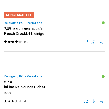
MENGENRABATT
Reinigung PC + Peripherie
EUR
EUR
7,59
bei 2 Stück
18,98
/
1l
Peach
Druckluftreiniger
150
Reinigung PC + Peripherie
EUR
15,14
InLine
Reinigungstücher
100x
4