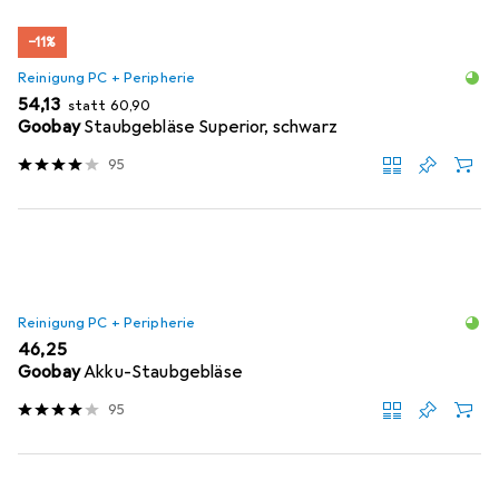
−11%
Reinigung PC + Peripherie
EUR
EUR
54,13
statt
60,90
Goobay
Staubgebläse Superior, schwarz
95
Reinigung PC + Peripherie
EUR
46,25
Goobay
Akku-Staubgebläse
95