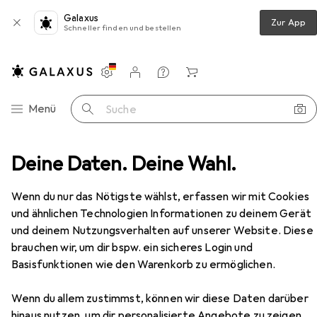
Galaxus
Zur App
Schneller finden und bestellen
Einstellungen
Kundenkonto
Vergleichslisten
Merklisten
Warenkorb
Navigation nach Kategorien
Menü
Suche
 Tastaturen
Deine Daten. Deine Wahl.
Tastatur
Conceptronic KRONIC01DE
Zubehör
EUR
62,08
Wenn du nur das Nötigste wählst, erfassen wir mit Cookies
Conceptronic
KRONIC01DE
und ähnlichen Technologien Informationen zu deinem Gerät
DE, Kabelgebunden
und deinem Nutzungsverhalten auf unserer Website. Diese
brauchen wir, um dir bspw. ein sicheres Login und
Basisfunktionen wie den Warenkorb zu ermöglichen.
Zubehör für Conceptronic
KRONIC01DE
Wenn du allem zustimmst, können wir diese Daten darüber
hinaus nutzen, um dir personalisierte Angebote zu zeigen,