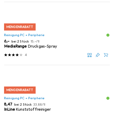
MENGENRABATT
Reinigung PC + Peripherie
EUR
EUR
6,–
bei 2 Stück
15,–
/
1l
MediaRange
Druckgas-Spray
4
MENGENRABATT
Reinigung PC + Peripherie
EUR
EUR
8,47
bei 2 Stück
33,88
/
1l
InLine
Kunststoffreiniger