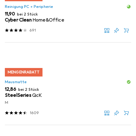
Reinigung PC + Peripherie
EUR
11,90
bei 2 Stück
Cyber Clean
Home&Office
691
MENGENRABATT
Mausmatte
EUR
12,86
bei 2 Stück
SteelSeries
QcK
M
1609