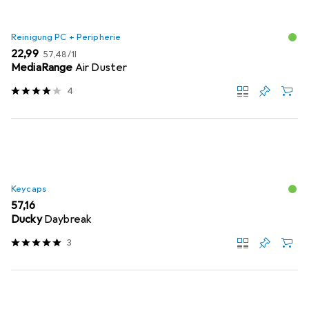
Reinigung PC + Peripherie
EUR
EUR
22,99
57,48
/
1l
MediaRange
Air Duster
4
Keycaps
EUR
57,16
Ducky
Daybreak
3