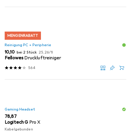
MENGENRABATT
Reinigung PC + Peripherie
EUR
EUR
10,10
bei 2 Stück
25,26
/
1l
Fellowes
Druckluftreiniger
564
Gaming Headset
EUR
78,87
Logitech G
Pro X
Kabelgebunden