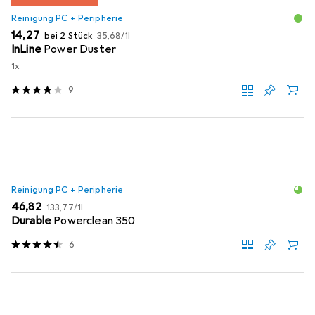
Reinigung PC + Peripherie
EUR
EUR
14,27
bei 2 Stück
35,68
/
1l
InLine
Power Duster
1x
9
Reinigung PC + Peripherie
EUR
EUR
46,82
133,77
/
1l
Durable
Powerclean 350
6