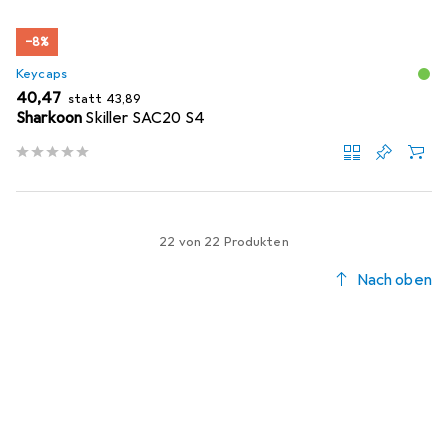
−8%
Keycaps
EUR
EUR
40,47
statt
43,89
Sharkoon
Skiller SAC20 S4
22 von 22 Produkten
Nach oben